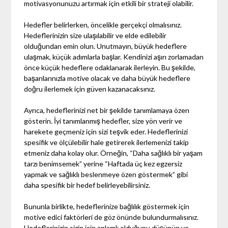
motivasyonunuzu artırmak için etkili bir strateji olabilir.
Hedefler belirlerken, öncelikle gerçekçi olmalısınız.
Hedeflerinizin size ulaşılabilir ve elde edilebilir
olduğundan emin olun. Unutmayın, büyük hedeflere
ulaşmak, küçük adımlarla başlar. Kendinizi aşırı zorlamadan
önce küçük hedeflere odaklanarak ilerleyin. Bu şekilde,
başarılarınızla motive olacak ve daha büyük hedeflere
doğru ilerlemek için güven kazanacaksınız.
Ayrıca, hedeflerinizi net bir şekilde tanımlamaya özen
gösterin. İyi tanımlanmış hedefler, size yön verir ve
harekete geçmeniz için sizi teşvik eder. Hedeflerinizi
spesifik ve ölçülebilir hale getirerek ilerlemenizi takip
etmeniz daha kolay olur. Örneğin, “Daha sağlıklı bir yaşam
tarzı benimsemek” yerine “Haftada üç kez egzersiz
yapmak ve sağlıklı beslenmeye özen göstermek” gibi
daha spesifik bir hedef belirleyebilirsiniz.
Bununla birlikte, hedeflerinize bağlılık göstermek için
motive edici faktörleri de göz önünde bulundurmalısınız.
Hedeflerinizin sizin için anlamlı olduğunu düşünün ve