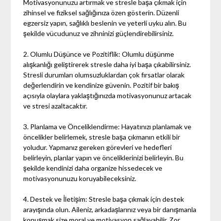
Motivasyonunuzu artırmak ve stresle başa çıkmak için
zihinsel ve fiziksel sağlığınıza özen gösterin. Düzenli
egzersiz yapın, sağlıklı beslenin ve yeterli uyku alın. Bu
şekilde vücudunuz ve zihninizi güçlendirebilirsiniz.
2. Olumlu Düşünce ve Pozitiflik: Olumlu düşünme
alışkanlığı geliştirerek stresle daha iyi başa çıkabilirsiniz.
Stresli durumları olumsuzluklardan çok fırsatlar olarak
değerlendirin ve kendinize güvenin. Pozitif bir bakış
açısıyla olaylara yaklaştığınızda motivasyonunuz artacak
ve stresi azaltacaktır.
3. Planlama ve Önceliklendirme: Hayatınızı planlamak ve
öncelikler belirlemek, stresle başa çıkmanın etkili bir
yoludur. Yapmanız gereken görevleri ve hedefleri
belirleyin, planlar yapın ve önceliklerinizi belirleyin. Bu
şekilde kendinizi daha organize hissedecek ve
motivasyonunuzu koruyabileceksiniz.
4. Destek ve İletişim: Stresle başa çıkmak için destek
arayışında olun. Aileniz, arkadaşlarınız veya bir danışmanla
konuşmak size moral ve motivasyon sağlayabilir. Zor