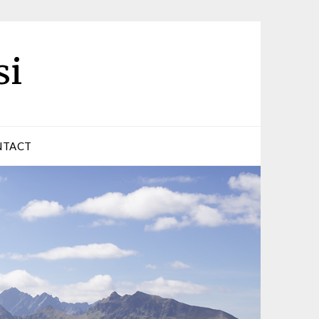
si
NTACT