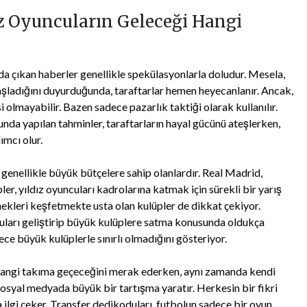
ız Oyuncuların Geleceği Hangi
a çıkan haberler genellikle spekülasyonlarla doludur. Mesela,
şladığını duyurduğunda, taraftarlar hemen heyecanlanır. Ancak,
olmayabilir. Bazen sadece pazarlık taktiği olarak kullanılır.
nda yapılan tahminler, taraftarların hayal gücünü ateşlerken,
ımcı olur.
genellikle büyük bütçelere sahip olanlardır. Real Madrid,
r, yıldız oyuncuları kadrolarına katmak için sürekli bir yarış
enekleri keşfetmekte usta olan kulüpler de dikkat çekiyor.
cuları geliştirip büyük kulüplere satma konusunda oldukça
ece büyük kulüplerle sınırlı olmadığını gösteriyor.
hangi takıma geçeceğini merak ederken, aynı zamanda kendi
 sosyal medyada büyük bir tartışma yaratır. Herkesin bir fikri
a ilgi çeker. Transfer dedikoduları, futbolun sadece bir oyun