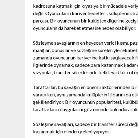
kadrosuna katmak için kıyasıya bir mücadele veriyo
değil. Oyuncuların kariyer hedefleri, kulüplerin stra
parçası. Bir oyuncunun bir kulüpten diğerine geçişi,
oyuncuların da hareket etmesine neden olabiliyor.
Sözleşme savaşlarının en heyecan verici kısmı, paz
maaşlar, bonuslar ve sözleşme süreleriyle rekabet
zamanda oyuncunun kariyerine katkı sağlayacak fır
liglerinde oynamak, sadece para kazanmak kadar değ
vizyonlar, transfer süreçlerinde belirleyici bir rol 
Taraftarlar, bu savaşın en önemli aktörlerinden bir
yaratırken, aynı zamanda kulüplerin itibarını da etki
şekillendiriyor. Bir oyuncunun popülaritesi, kulübü
taraftarların duygularını göz önünde bulundurarak
Sözleşme savaşları, sadece bir transfer süreci deği
kazanmak için elinden geleni yapıyor.