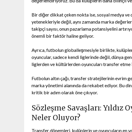
değerlendiriyoruz. Bu da kulüplerin daha bilinçli ve 
Bir diğer dikkat çeken nokta ise, sosyal medya ve di
yetenekleriyle değil, aynı zamanda marka değerleri
takipçi sayısı, onun pazarlama potansiyelini artırıyo
önemli bir faktör haline geliyor.
Ayrıca, futbolun globalleşmesiyle birlikte, kulüple
oyuncular, sadece kendi liglerinde değil, dünya gene
liglerden ve kültürlerden oyuncuları transfer etme i
Futbolun altın çağı, transfer stratejilerinin evrim
marka yönetimi alanında da rekabet ediyor. Bu din
kritik bir adım olarak öne çıkıyor.
Sözleşme Savaşları: Yıldız 
Neler Oluyor?
Transfer dönemleri, kulüplerin ve oyuncuların en y