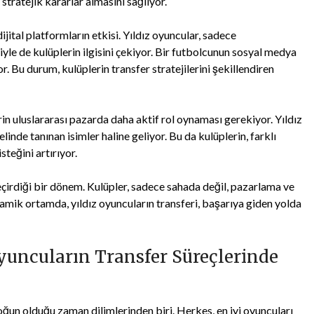
stratejik kararlar almasını sağlıyor.
jital platformların etkisi. Yıldız oyuncular, sadece
yle de kulüplerin ilgisini çekiyor. Bir futbolcunun sosyal medya
r. Bu durum, kulüplerin transfer stratejilerini şekillendiren
rin uluslararası pazarda daha aktif rol oynaması gerekiyor. Yıldız
linde tanınan isimler haline geliyor. Bu da kulüplerin, farklı
steğini artırıyor.
 geçirdiği bir dönem. Kulüpler, sadece sahada değil, pazarlama ve
amik ortamda, yıldız oyuncuların transferi, başarıya giden yolda
Oyuncuların Transfer Süreçlerinde
oğun olduğu zaman dilimlerinden biri. Herkes, en iyi oyuncuları