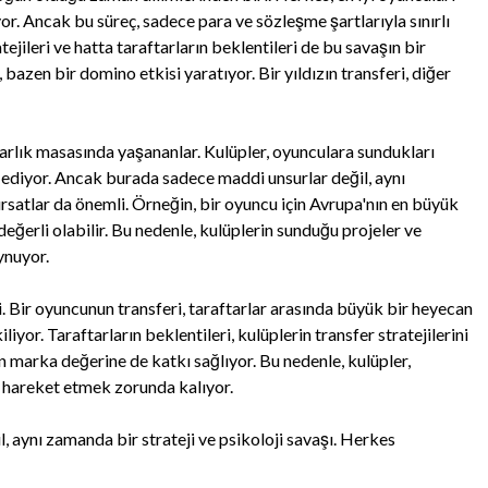
r. Ancak bu süreç, sadece para ve sözleşme şartlarıyla sınırlı
tejileri ve hatta taraftarların beklentileri de bu savaşın bir
 bazen bir domino etkisi yaratıyor. Bir yıldızın transferi, diğer
arlık masasında yaşananlar. Kulüpler, oyunculara sundukları
 ediyor. Ancak burada sadece maddi unsurlar değil, aynı
satlar da önemli. Örneğin, bir oyuncu için Avrupa'nın en büyük
erli olabilir. Bu nedenle, kulüplerin sunduğu projeler ve
oynuyor.
i. Bir oyuncunun transferi, taraftarlar arasında büyük bir heyecan
liyor. Taraftarların beklentileri, kulüplerin transfer stratejilerini
n marka değerine de katkı sağlıyor. Bu nedenle, kulüpler,
 hareket etmek zorunda kalıyor.
l, aynı zamanda bir strateji ve psikoloji savaşı. Herkes