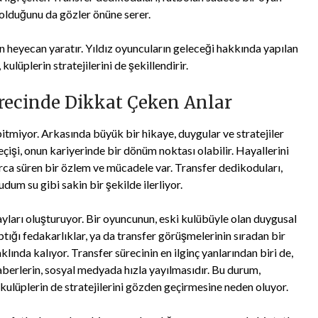
 olduğunu da gözler önüne serer.
 heyecan yaratır. Yıldız oyuncuların geleceği hakkında yapılan
ulüplerin stratejilerini de şekillendirir.
ürecinde Dikkat Çeken Anlar
itmiyor. Arkasında büyük bir hikaye, duygular ve stratejiler
eçişi, onun kariyerinde bir dönüm noktası olabilir. Hayallerini
larca süren bir özlem ve mücadele var. Transfer dedikoduları,
dum su gibi sakin bir şekilde ilerliyor.
tayları oluşturuyor. Bir oyuncunun, eski kulübüyle olan duygusal
tığı fedakarlıklar, ya da transfer görüşmelerinin sıradan bir
lında kalıyor. Transfer sürecinin en ilginç yanlarından biri de,
aberlerin, sosyal medyada hızla yayılmasıdır. Bu durum,
kulüplerin de stratejilerini gözden geçirmesine neden oluyor.