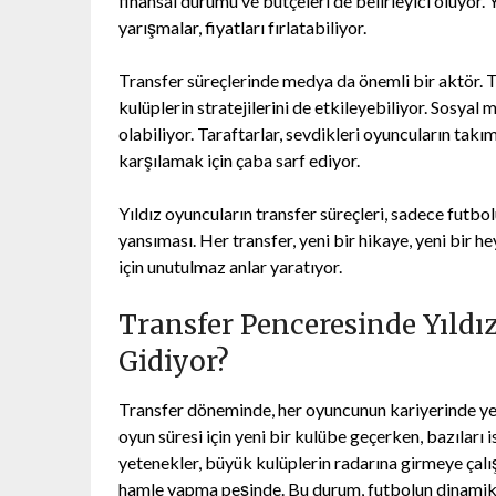
finansal durumu ve bütçeleri de belirleyici oluyor. 
yarışmalar, fiyatları fırlatabiliyor.
Transfer süreçlerinde medya da önemli bir aktör. Tr
kulüplerin stratejilerini de etkileyebiliyor. Sosya
olabiliyor. Taraftarlar, sevdikleri oyuncuların takı
karşılamak için çaba sarf ediyor.
Yıldız oyuncuların transfer süreçleri, sadece futb
yansıması. Her transfer, yeni bir hikaye, yeni bir
için unutulmaz anlar yaratıyor.
Transfer Penceresinde Yıldı
Gidiyor?
Transfer döneminde, her oyuncunun kariyerinde yeni
oyun süresi için yeni bir kulübe geçerken, bazıları
yetenekler, büyük kulüplerin radarına girmeye çalış
hamle yapma peşinde. Bu durum, futbolun dinamik y