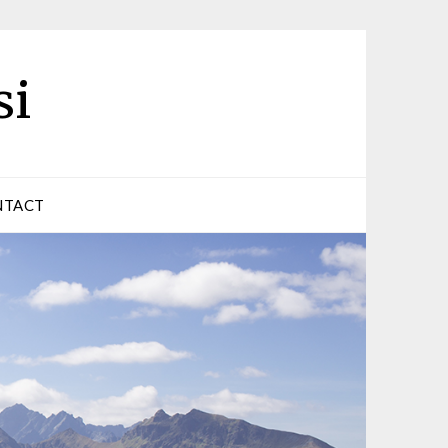
si
NTACT