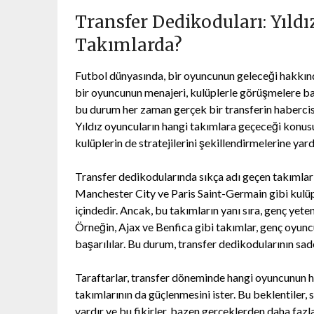
Transfer Dedikoduları: Yıld
Takımlarda?
Futbol dünyasında, bir oyuncunun geleceği hakkınd
bir oyuncunun menajeri, kulüplerle görüşmelere ba
bu durum her zaman gerçek bir transferin habercisi 
Yıldız oyuncuların hangi takımlara geçeceği konusu
kulüplerin de stratejilerini şekillendirmelerine yard
Transfer dedikodularında sıkça adı geçen takımlar 
Manchester City ve Paris Saint-Germain gibi kulüple
içindedir. Ancak, bu takımların yanı sıra, genç yet
Örneğin, Ajax ve Benfica gibi takımlar, genç oyun
başarılılar. Bu durum, transfer dedikodularının sad
Taraftarlar, transfer döneminde hangi oyuncunun 
takımlarının da güçlenmesini ister. Bu beklentiler,
vardır ve bu fikirler, bazen gerçeklerden daha fazl