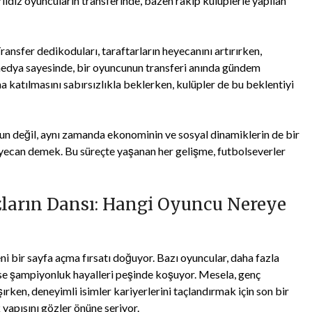
Yıldız oyuncuların transferinde, bazen rakip kulüplerle yapılan
ansfer dedikoduları, taraftarların heyecanını artırırken,
l medya sayesinde, bir oyuncunun transferi anında gündem
ma katılmasını sabırsızlıkla beklerken, kulüpler de bu beklentiyi
olun değil, aynı zamanda ekonominin ve sosyal dinamiklerin de bir
 heyecan demek. Bu süreçte yaşanan her gelişme, futbolseverler
zların Dansı: Hangi Oyuncu Nereye
 bir sayfa açma fırsatı doğuyor. Bazı oyuncular, daha fazla
 ise şampiyonluk hayalleri peşinde koşuyor. Mesela, genç
ırken, deneyimli isimler kariyerlerini taçlandırmak için son bir
apısını gözler önüne seriyor.