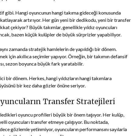
ktif gibi. Hangi oyuncunun hangi takıma gideceği konusunda
atlayarak artırıyor. Her gün yeni bir dedikodu, yeni bir transfer
ikkat çekiyor? Büyük takımlar, genellikle yıldız oyuncuları
ncak, bazen küçük kulüpler de büyük sürprizler yapabiliyor.
aynı zamanda stratejik hamlelerin de yapıldığı bir dönem.
mek için akıllıca seçimler yapıyor. Örneğin, bir takımın defansif
ası, sezon boyunca büyük fark yaratabilir.
ci bir dönem. Herkes, hangi yıldızların hangi takımlara
üyüsünü bir kez daha gözler önüne seriyor.
Oyuncuların Transfer Stratejileri
ledikleri oyuncu profilleri büyük bir önem taşıyor. Her kulüp,
elli oyuncuları transfer etmeye çalışıyor. Bu noktada,
 sadece gözlemle yetinmiyor, oyuncuların performansını sayılarla