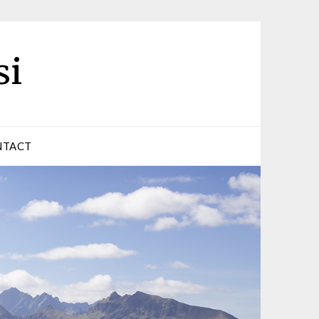
si
NTACT