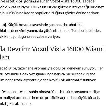
 ve estetik bir görünüm sunan Vozol Vista 16000, sadece
e de dikkat çekiyor. Herkesin elinde görmek isteyeceği bir cihaz
r, bu ürünün ne kadar popüler olduğunu gözler önüne seriyor.
ntaj. Küçük boyutu sayesinde çantanızda rahatlıkla
ahlatıcı deneyimi yanınızda götürebilirsiniz. Tüm bu özellikler,
ok konuşulduğunun cevabını veriyor.
da Devrim: Vozol Vista 16000 Miami
ları
cağı gibi, taze nane aromasıyla dolu bir deneyim sunuyor. Her
. Bu, özellikle sıcak yaz günlerinde harika bir seçenek. Nane
minden uzaklaştırarak, daha keyifli bir alternatif sunuyor.
fes kapasitesine sahip olması. Yani, bir süre boyunca endişe
m maliyet açısından hem de pratiklik açısından büyük bir artı.
zi çıkarabilirsiniz.