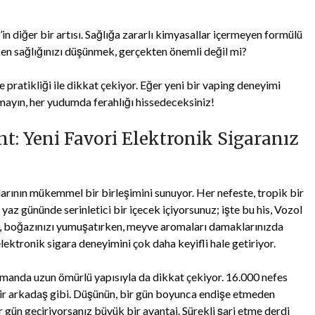
n diğer bir artısı. Sağlığa zararlı kimyasallar içermeyen formülü
arken sağlığınızı düşünmek, gerçekten önemli değil mi?
ratikliği ile dikkat çekiyor. Eğer yeni bir vaping deneyimi
mayın, her yudumda ferahlığı hissedeceksiniz!
t: Yeni Favori Elektronik Sigaranız
arının mükemmel bir birleşimini sunuyor. Her nefeste, tropik bir
yaz gününde serinletici bir içecek içiyorsunuz; işte bu his, Vozol
ne, boğazınızı yumuşatırken, meyve aromaları damaklarınızda
ektronik sigara deneyimini çok daha keyifli hale getiriyor.
amanda uzun ömürlü yapısıyla da dikkat çekiyor. 16.000 nefes
bir arkadaş gibi. Düşünün, bir gün boyunca endişe etmeden
r gün geçiriyorsanız büyük bir avantaj. Sürekli şarj etme derdi