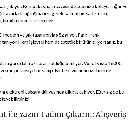
kat çekiyor. Kompakt yapısı sayesinde cebinize kolayca sığar ve
maşık ayarlarla uğraşmanıza gerek kalmadan, sadece açıp
 için mükemmel bir seçenek.
 modern ve şık tasarımıyla göz alıyor. Farklı renk
k tanıyor. Hem işlevsel hem de estetik bir ürün arıyorsanız, bu
alara göre daha az zararlı olduğu biliniyor. Vozol Vista 16000,
ar verme potansiyeline sahip. Bu, hem vücudunuza hem de
t.
a elektronik sigara dünyasında dikkat çekiyor. Eğer siz de bu
teyebilirsiniz!
 ile Yazın Tadını Çıkarın: Alışveriş