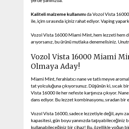
yerde yanınızda.
Kaliteli malzeme kullanımı
da Vozol Vista 16000’i
ile, içim sırasında içiniz rahat ediyor. Vaping yap
Vozol Vista 16000 Miami Mint, hem lezzeti hem de p
arıyorsanız, bu ürünü mutlaka denemelisiniz. Unut
Vozol Vista 16000 Miami Min
Olmaya Aday!
Miami Mint, ferahlatıcı nane ve tatlı meyve aromal
tat yolculuğuna çıkıyorsunuz. Düşünün ki, sıcak bir 
Vista 16000 ile her nefeste karşınıza çıkıyor. Na
dans ediyor. Bu lezzet kombinasyonu, sıradan bir el
Vozol Vista 16000, sadece lezzetiyle değil, aynı z
kapasitesi, gün boyu yanınızda taşıyabileceğiniz 
kullanabileceğiniz bir cihaz! Bu, özellikle yoğun bi