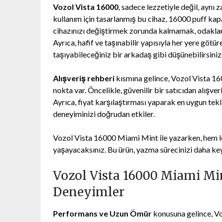
Vozol Vista 16000
, sadece lezzetiyle değil, aynı
kullanım için tasarlanmış bu cihaz, 16000 puff kapa
cihazınızı değiştirmek zorunda kalmamak, odaklanman
Ayrıca, hafif ve taşınabilir yapısıyla her yere götü
taşıyabileceğiniz bir arkadaş gibi düşünebilirsiniz
Alışveriş rehberi
kısmına gelince, Vozol Vista 16
nokta var. Öncelikle, güvenilir bir satıcıdan alışv
Ayrıca, fiyat karşılaştırması yaparak en uygun tekli
deneyiminizi doğrudan etkiler.
Vozol Vista 16000 Miami Mint ile yazarken, hem l
yaşayacaksınız. Bu ürün, yazma sürecinizi daha ke
Vozol Vista 16000 Miami Min
Deneyimler
Performans ve Uzun Ömür
konusuna gelince, Voz