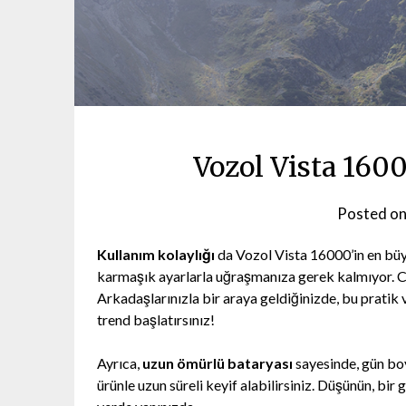
Vozol Vista 160
Posted o
Kullanım kolaylığı
da Vozol Vista 16000’in en büyü
karmaşık ayarlarla uğraşmanıza gerek kalmıyor. Ceb
Arkadaşlarınızla bir araya geldiğinizde, bu pratik vap
trend başlatırsınız!
Ayrıca,
uzun ömürlü bataryası
sayesinde, gün boy
ürünle uzun süreli keyif alabilirsiniz. Düşünün, bir