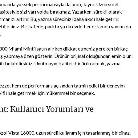
 zamanda yüksek performansıyla da öne çıkıyor. Uzun süreli
sitesiyle sizi yarı yolda bırakmaz. Yazarken, sürekli olarak
ızı artırır. Bu, yazma sürecinizi daha akıcı hale getirir.
rebilirsiniz. Bir kafede, parkta ya da evde, her ortamda yanınızda
.
000 Miami Mint’i satın alırken dikkat etmeniz gereken birkaç
eriş yapmaya özen gösterin. Ürünün orijinal olduğundan emin olun.
fi bulabilirsiniz. Unutmayın, kaliteli bir ürün almak, yazma
ezzet hem de performans açısından tatmin edici bir deneyim
yifli hale getirmek için mükemmel bir seçenek.
t: Kullanıcı Yorumları ve
ol Vista 16000, uzun süreli kullanım için tasarlanmış bir cihaz.