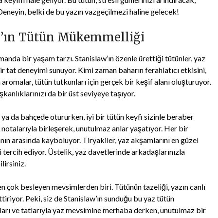
 Deneyin, belki de bu yazın vazgeçilmezi haline gelecek!
aw’ın Tütün Mükemmelliği
manda bir yaşam tarzı. Stanislaw’ın özenle ürettiği tütünler, yaz
bir tat deneyimi sunuyor. Kimi zaman baharın ferahlatıcı etkisini,
aromalar, tütün tutkunları için gerçek bir keşif alanı oluşturuyor.
kanlıklarınızı da bir üst seviyeye taşıyor.
ya da bahçede otururken, iyi bir tütün keyfi sizinle beraber
tlı notalarıyla birleşerek, unutulmaz anlar yaşatıyor. Her bir
ın arasında kayboluyor. Tiryakiler, yaz akşamlarını en güzel
tercih ediyor. Üstelik, yaz davetlerinde arkadaşlarınızla
lirsiniz.
en çok besleyen mevsimlerden biri. Tütünün tazeliği, yazın canlı
tiriyor. Peki, siz de Stanislaw’ın sunduğu bu yaz tütün
rı ve tatlarıyla yaz mevsimine merhaba derken, unutulmaz bir