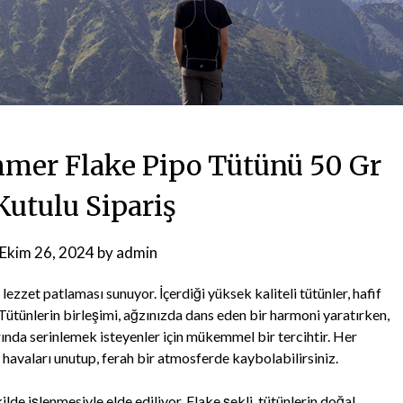
mer Flake Pipo Tütünü 50 Gr
Kutulu Sipariş
Ekim 26, 2024
by
admin
ezzet patlaması sunuyor. İçerdiği yüksek kaliteli tütünler, hafif
 Tütünlerin birleşimi, ağzınızda dans eden bir harmoni yaratırken,
rında serinlemek isteyenler için mükemmel bir tercihtir. Her
k havaları unutup, ferah bir atmosferde kaybolabilirsiniz.
ilde işlenmesiyle elde ediliyor. Flake şekli, tütünlerin doğal