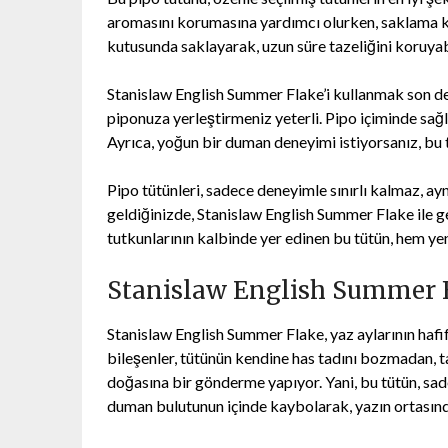
aromasını korumasına yardımcı olurken, saklama kol
kutusunda saklayarak, uzun süre tazeliğini koruyabi
Stanislaw English Summer Flake’i kullanmak son der
piponuza yerleştirmeniz yeterli. Pipo içiminde sağ
Ayrıca, yoğun bir duman deneyimi istiyorsanız, bu 
Pipo tütünleri, sadece deneyimle sınırlı kalmaz, ayn
geldiğinizde, Stanislaw English Summer Flake ile g
tutkunlarının kalbinde yer edinen bu tütün, hem yeni
Stanislaw English Summer Fl
Stanislaw English Summer Flake, yaz aylarının hafif 
bileşenler, tütünün kendine has tadını bozmadan, taz
doğasına bir gönderme yapıyor. Yani, bu tütün, sad
duman bulutunun içinde kaybolarak, yazın ortasında