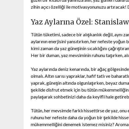
zihin açıcı özelliği ile motivasyonunuzu artıracak!
Yaz Aylarına Özel: Stanisl
Tütün tüketimi, sadece bir alışkanlık değil, aynı za
aylarının enerjisini yansıtırken, her nefeste yoğun 
kimi zaman da yaz güneşinin sıcaklığını çağrıştıran 
Her bir duman, yaz mevsiminin ruhunu taşırken, alış
Yaz aylarında deniz kenarında, bir ağaç gölgesinde 
olmalı. Altın sarısı yapraklar, hafif tatlı ve bahara
yaprak, güneşin altında olgunlaşırken, beyaz duman
şekilde disfrut etmek için bu tütün mükemmelliğini 
paylaşarak sohbetinizi daha da keyifli hale getirebi
Tütün, her mevsimde farklı hissettirse de yaz, onu 
ruhunu her nefeste daha da yoğun bir şekilde hisset
mükemmelliğini denemek istemez misiniz? Aromala