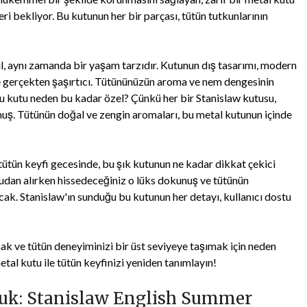
leri bekliyor. Bu kutunun her bir parçası, tütün tutkunlarının
il, aynı zamanda bir yaşam tarzıdır. Kutunun dış tasarımı, modern
ise gerçekten şaşırtıcı. Tütününüzün aroma ve nem dengesinin
bu kutu neden bu kadar özel? Çünkü her bir Stanislaw kutusu,
muş. Tütünün doğal ve zengin aromaları, bu metal kutunun içinde
r tütün keyfi gecesinde, bu şık kutunun ne kadar dikkat çekici
dan alırken hissedeceğiniz o lüks dokunuş ve tütünün
ak. Stanislaw'ın sunduğu bu kutunun her detayı, kullanıcı dostu
ak ve tütün deneyiminizi bir üst seviyeye taşımak için neden
tal kutu ile tütün keyfinizi yeniden tanımlayın!
luk: Stanislaw English Summer