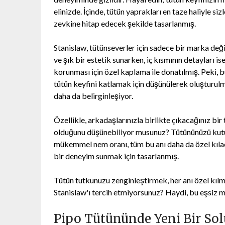
elinizde. İçinde, tütün yaprakları en taze haliyle siz
zevkine hitap edecek şekilde tasarlanmış.
Stanislaw, tütünseverler için sadece bir marka değ
ve şık bir estetik sunarken, iç kısmının detayları 
korunması için özel kaplama ile donatılmış. Peki, 
tütün keyfini katlamak için düşünülerek oluşturul
daha da belirginleşiyor.
Özellikle, arkadaşlarınızla birlikte çıkacağınız bi
olduğunu düşünebiliyor musunuz? Tütününüzü kutu
mükemmel nem oranı, tüm bu anı daha da özel kılac
bir deneyim sunmak için tasarlanmış.
Tütün tutkunuzu zenginleştirmek, her anı özel kılm
Stanislaw'ı tercih etmiyorsunuz? Haydi, bu eşsiz me
Pipo Tütününde Yeni Bir So