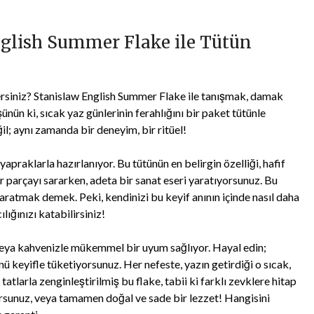
nglish Summer Flake ile Tütün
ersiniz? Stanislaw English Summer Flake ile tanışmak, damak
ünün ki, sıcak yaz günlerinin ferahlığını bir paket tütünle
il; aynı zamanda bir deneyim, bir ritüel!
yapraklarla hazırlanıyor. Bu tütünün en belirgin özelliği, hafif
ir parçayı sararken, adeta bir sanat eseri yaratıyorsunuz. Bu
yaratmak demek. Peki, kendinizi bu keyif anının içinde nasıl daha
lığınızı katabilirsiniz!
eya kahvenizle mükemmel bir uyum sağlıyor. Hayal edin;
nü keyifle tüketiyorsunuz. Her nefeste, yazın getirdiği o sıcak,
tlarla zenginleştirilmiş bu flake, tabii ki farklı zevklere hitap
yorsunuz, veya tamamen doğal ve sade bir lezzet! Hangisini