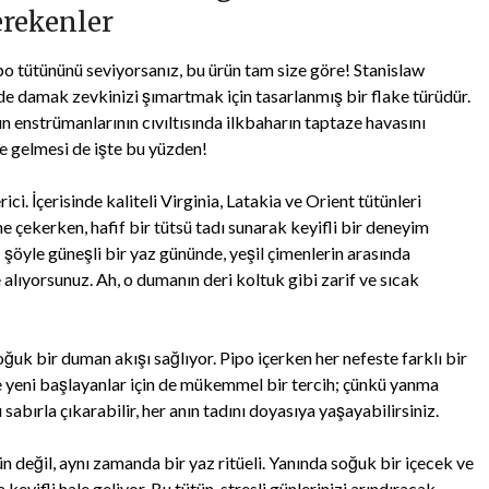
rekenler
o tütününü seviyorsanız, bu ürün tam size göre! Stanislaw
de damak zevkinizi şımartmak için tasarlanmış bir flake türüdür.
 enstrümanlarının cıvıltısında ilkbaharın taptaze havasını
ne gelmesi de işte bu yüzden!
ci. İçerisinde kaliteli Virginia, Latakia ve Orient tütünleri
ine çekerken, hafif bir tütsü tadı sunarak keyifli bir deneyim
; şöyle güneşli bir yaz gününde, yeşil çimenlerin arasında
lıyorsunuz. Ah, o dumanın deri koltuk gibi zarif ve sıcak
oğuk bir duman akışı sağlıyor. Pipo içerken her nefeste farklı bir
 yeni başlayanlar için de mükemmel bir tercih; çünkü yanma
sabırla çıkarabilir, her anın tadını doyasıya yaşayabilirsiniz.
n değil, aynı zamanda bir yaz ritüeli. Yanında soğuk bir içecek ve
 keyifli hale geliyor. Bu tütün, stresli günlerinizi arındıracak,