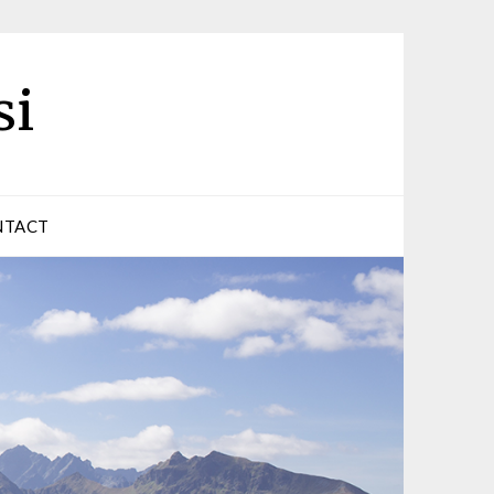
si
NTACT