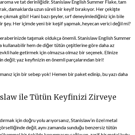
 aroma ve tat derinliğidir. Stanislaw English Summer Flake, tam
arak, damaklarda uzun süreli bir keyif bırakıyor. Her çekişte
 çıkmak gibi! Hani bazı şeyler, sırf deneyimlediğiniz için bile
bir şey. Her içimde yeni bir keşif yapmak, heyecan verici değil mi?
 beraberinizde taşımak oldukça önemli. Stanislaw English Summer
 kullanabilir hem de diğer tütün çeşitlerine göre daha az
evkli hale getirmek için olmazsa olmaz bir seçenek. Elinize
n değil; yaz keyfinizin en önemli parçalarından biri!
manız için bir sebep yok! Hemen bir paket edinip, bu yazı daha
slaw ile Tütün Keyfinizi Zirveye
dırmak için doğru yolu arıyorsanız, Stanislaw’ın özel metal
örselliğinde değil, aynı zamanda sunduğu benzersiz tütün
 mükemmel bir şekilde korunmasını sağlayan, zarif bir metal kutu