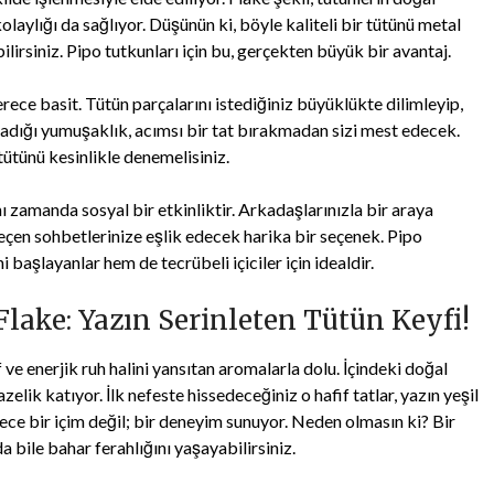
aylığı da sağlıyor. Düşünün ki, böyle kaliteli bir tütünü metal
lirsiniz. Pipo tutkunları için bu, gerçekten büyük bir avantaj.
ece basit. Tütün parçalarını istediğiniz büyüklükte dilimleyip,
ladığı yumuşaklık, acımsı bir tat bırakmadan sizi mest edecek.
tütünü kesinlikle denemelisiniz.
ı zamanda sosyal bir etkinliktir. Arkadaşlarınızla bir araya
eçen sohbetlerinize eşlik edecek harika bir seçenek. Pipo
 başlayanlar hem de tecrübeli içiciler için idealdir.
ake: Yazın Serinleten Tütün Keyfi!
ve enerjik ruh halini yansıtan aromalarla dolu. İçindeki doğal
elik katıyor. İlk nefeste hissedeceğiniz o hafif tatlar, yazın yeşil
ece bir içim değil; bir deneyim sunuyor. Neden olmasın ki? Bir
 bile bahar ferahlığını yaşayabilirsiniz.