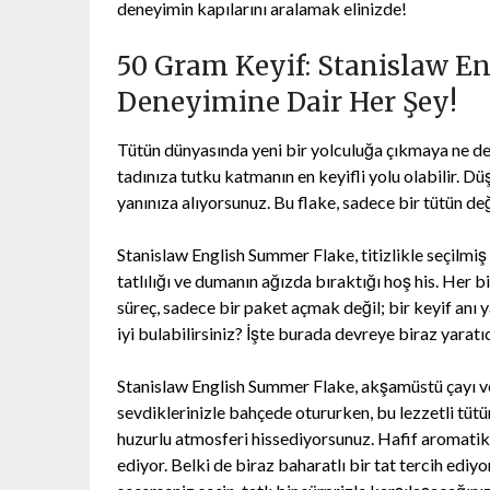
deneyimin kapılarını aralamak elinizde!
50 Gram Keyif: Stanislaw E
Deneyimine Dair Her Şey!
Tütün dünyasında yeni bir yolculuğa çıkmaya ne d
tadınıza tutku katmanın en keyifli yolu olabilir. Düş
yanınıza alıyorsunuz. Bu flake, sadece bir tütün değ
Stanislaw English Summer Flake, titizlikle seçilmiş 
tatlılığı ve dumanın ağızda bıraktığı hoş his. Her b
süreç, sadece bir paket açmak değil; bir keyif anı 
iyi bulabilirsiniz? İşte burada devreye biraz yaratıcı
Stanislaw English Summer Flake, akşamüstü çayı v
sevdiklerinizle bahçede otururken, bu lezzetli tütü
huzurlu atmosferi hissediyorsunuz. Hafif aromatik ta
ediyor. Belki de biraz baharatlı bir tat tercih edi