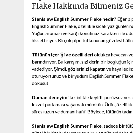
Flake Hakkında Bilmeniz Ge
Stanislaw English Summer Flake nedir?
Eğer pip
English Summer Flake, özellikle sıcak yaz günlerin
Yoğun aroması ve karşı konulmaz karakteri ile odun
hissettiriyor. Birçok pipo tutkununun gözdesi hâli
Tütünün içeriği ve özellikleri
oldukça heyecan veri
barındırıyor. Bu karışım, sizi derin bir boşluğun iç
vadediyor. Şimdi, gözlerinizi kapatın ve hayal edin
oturuyorsunuz ve bir yudum English Summer Flake a
dokusu!
Duman deneyimi
kesinlikle keyifli; pürüzsüz ve s
lezzet patlaması yaşamak mümkün. Ürün, özellikle
süresi uzun ve dumanı hafif. Böylece, tütünün tadını 
Stanislaw English Summer Flake,
sadece bir tütü
güzel bir kitabı da yanınıza alın, yaz günleri daha da