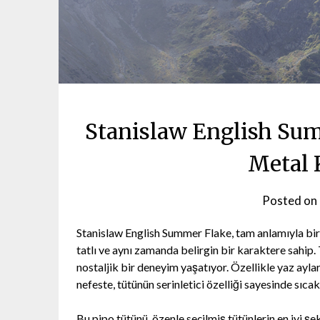
Stanislaw English Sum
Metal 
Posted on
Stanislaw English Summer Flake, tam anlamıyla bir l
tatlı ve aynı zamanda belirgin bir karaktere sahip.
nostaljik bir deneyim yaşatıyor. Özellikle yaz ayla
nefeste, tütünün serinletici özelliği sayesinde sıca
Bu pipo tütünü, özenle seçilmiş tütünlerin en iyi şek