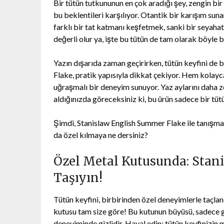
Bir tütün tutkununun en çok aradığı şey, zengin bir
bu beklentileri karşılıyor. Otantik bir karışım sun
farklı bir tat katmanı keşfetmek, sanki bir seyahate
değerli olur ya, işte bu tütün de tam olarak böyle 
Yazın dışarıda zaman geçirirken, tütün keyfini de
Flake, pratik yapısıyla dikkat çekiyor. Hem kolayca
uğraşmalı bir deneyim sunuyor. Yaz aylarını daha z
aldığınızda göreceksiniz ki, bu ürün sadece bir tütü
Şimdi, Stanislaw English Summer Flake ile tanışma
da özel kılmaya ne dersiniz?
Özel Metal Kutusunda: Stani
Taşıyın!
Tütün keyfini, birbirinden özel deneyimlerle taçlan
kutusu tam size göre! Bu kutunun büyüsü, sadece g
deneyiminde gizlidir. Hayal edin; tütün keyfinizin