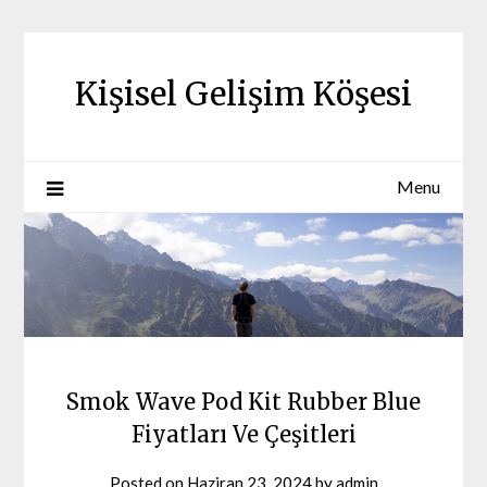
Skip
to
content
Kişisel Gelişim Köşesi
Menu
Smok Wave Pod Kit Rubber Blue
Fiyatları Ve Çeşitleri
Posted on
Haziran 23, 2024
by
admin