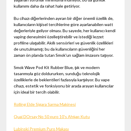
kullanımı daha da rahat hale getiriyor.
Bu cihazı diğerlerinden ayıran bir diğer önemli özellik de,
kullanıcıların kişisel tercihlerine göre ayarlanabilen watt
değerleriyle geliyor olması. Bu sayede, her kullanıcı kendi
vaping deneyimini özelleştirebilir ve istediği lezzet
profiline ulaşabilir. Akıllı sensörleri ve güvenlik özellikleri
de unutulmamış; bu da kullanıcıların güvenliğini her
zaman ön planda tutan Smok'un sağlam imzasını taşıyor.
Smok Wave Pod Kit Rubber Blue, şık ve modern
tasarımıyla göz doldururken, sunduğu teknolojik
özelliklerle de beklentileri fazlasıyla karşılıyor. Bu vape
cihazı, estetik ve fonksiyonu bir arada arayan kullanıcılar
için ideal bir tercih olabilir.
Rolling Elde Sigara Sarma Makinesi
Quai DOrsay No 50 puro 10’s Ahşap Kutu
Lubinski Premium Puro Makası