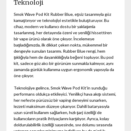
Teknoloji
Smok Wave Pod Kit Rubber Blue, eşsiz tasarımıyla göz
kamaştırıyor ve teknolojiyi estetikle buluşturuyor. Bu
cihaz, modern ve kullanıcı dostu bir yaklaşımla
tasarlanmış, her detayında özeni ve yeniliği hissettiren
bir vape ürünü olarak öne çıkıyor. İncelemeye
başladığımızda, ilk dikkat çeken nokta, mükemmel bir
dengeyle sunulan tasarımı. Rubber Blue rengi, hem
şıklığıyla hem de dayanıklılığıyla beğeni topluyor. Bu pod
kit, sadece göz alıcı bir görünüm sunmakla kalmıyor, aynı
zamanda günlük kullanıma uygun ergonomik yapısıyla da
öne çıkıyor.
Teknolojiye gelince, Smok Wave Pod Kit'in sunduğu
performans oldukça etkileyici. Yenilikçi hava akışı sistemi,
her nefeste pürüzsüz bir vaping deneyimi sunarken,
lezzeti maksimum düzeye çıkarıyor. Dahili bataryasıyla
uzun süreli kullanım sağlarken, hızlı şarj özelliği de
kullanıcıların pratik ihtiyaçlarını karşılıyor. Ayrıca, kolay
doldurulabilirlik özelliği sayesinde, sıvı dolumu sırasında
yaşanan sorunlar minimuma indiriliyor, bu da günlük