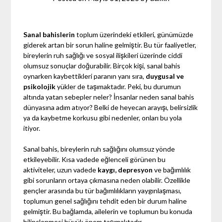
Sanal bahislerin
toplum üzerindeki etkileri, günümüzde
giderek artan bir sorun haline gelmiştir. Bu tür faaliyetler,
bireylerin ruh sağlığı ve sosyal ilişkileri üzerinde ciddi
olumsuz sonuçlar doğurabilir. Birçok kişi, sanal bahis
oynarken kaybettikleri paranın yanı sıra,
duygusal ve
psikolojik
yükler de taşımaktadır. Peki, bu durumun
altında yatan sebepler neler? İnsanlar neden sanal bahis
dünyasına adım atıyor? Belki de heyecan arayışı, belirsizlik
ya da kaybetme korkusu gibi nedenler, onları bu yola
itiyor.
Sanal bahis, bireylerin ruh sağlığını olumsuz yönde
etkileyebilir. Kısa vadede eğlenceli görünen bu
aktiviteler, uzun vadede
kaygı, depresyon
ve bağımlılık
gibi sorunların ortaya çıkmasına neden olabilir. Özellikle
gençler arasında bu tür bağımlılıkların yaygınlaşması,
toplumun genel sağlığını tehdit eden bir durum haline
gelmiştir. Bu bağlamda, ailelerin ve toplumun bu konuda
bilinçlenmesi büyük önem taşımaktadır.