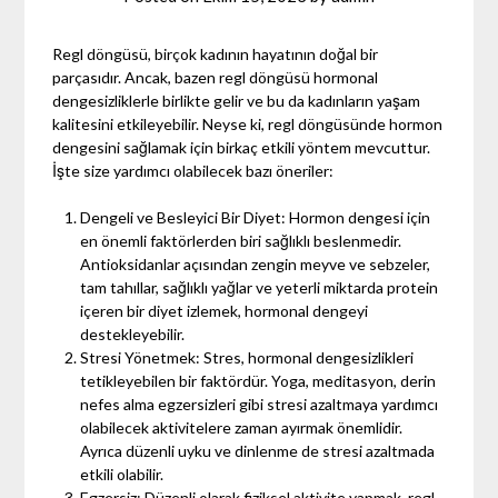
Regl döngüsü, birçok kadının hayatının doğal bir
parçasıdır. Ancak, bazen regl döngüsü hormonal
dengesizliklerle birlikte gelir ve bu da kadınların yaşam
kalitesini etkileyebilir. Neyse ki, regl döngüsünde hormon
dengesini sağlamak için birkaç etkili yöntem mevcuttur.
İşte size yardımcı olabilecek bazı öneriler:
Dengeli ve Besleyici Bir Diyet: Hormon dengesi için
en önemli faktörlerden biri sağlıklı beslenmedir.
Antioksidanlar açısından zengin meyve ve sebzeler,
tam tahıllar, sağlıklı yağlar ve yeterli miktarda protein
içeren bir diyet izlemek, hormonal dengeyi
destekleyebilir.
Stresi Yönetmek: Stres, hormonal dengesizlikleri
tetikleyebilen bir faktördür. Yoga, meditasyon, derin
nefes alma egzersizleri gibi stresi azaltmaya yardımcı
olabilecek aktivitelere zaman ayırmak önemlidir.
Ayrıca düzenli uyku ve dinlenme de stresi azaltmada
etkili olabilir.
Egzersiz: Düzenli olarak fiziksel aktivite yapmak, regl