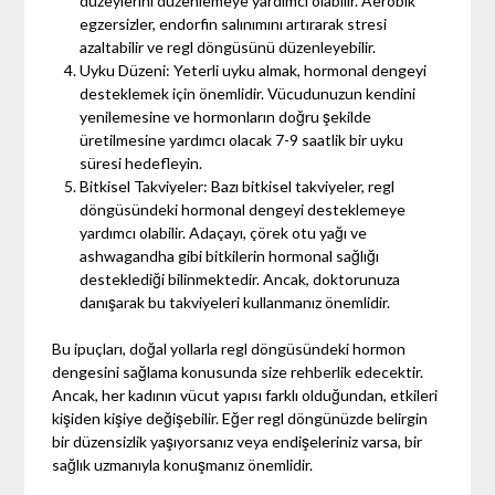
düzeylerini düzenlemeye yardımcı olabilir. Aerobik
egzersizler, endorfin salınımını artırarak stresi
azaltabilir ve regl döngüsünü düzenleyebilir.
Uyku Düzeni: Yeterli uyku almak, hormonal dengeyi
desteklemek için önemlidir. Vücudunuzun kendini
yenilemesine ve hormonların doğru şekilde
üretilmesine yardımcı olacak 7-9 saatlik bir uyku
süresi hedefleyin.
Bitkisel Takviyeler: Bazı bitkisel takviyeler, regl
döngüsündeki hormonal dengeyi desteklemeye
yardımcı olabilir. Adaçayı, çörek otu yağı ve
ashwagandha gibi bitkilerin hormonal sağlığı
desteklediği bilinmektedir. Ancak, doktorunuza
danışarak bu takviyeleri kullanmanız önemlidir.
Bu ipuçları, doğal yollarla regl döngüsündeki hormon
dengesini sağlama konusunda size rehberlik edecektir.
Ancak, her kadının vücut yapısı farklı olduğundan, etkileri
kişiden kişiye değişebilir. Eğer regl döngünüzde belirgin
bir düzensizlik yaşıyorsanız veya endişeleriniz varsa, bir
sağlık uzmanıyla konuşmanız önemlidir.