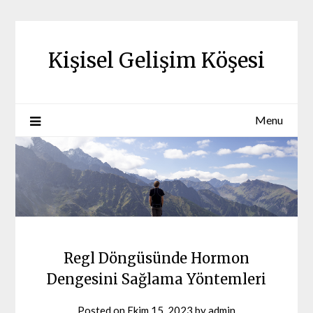
Skip
to
content
Kişisel Gelişim Köşesi
Menu
Regl Döngüsünde Hormon
Dengesini Sağlama Yöntemleri
Posted on
Ekim 15, 2023
by
admin