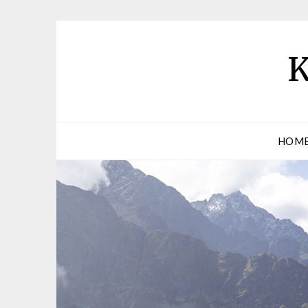
Skip
to
content
K
HOM