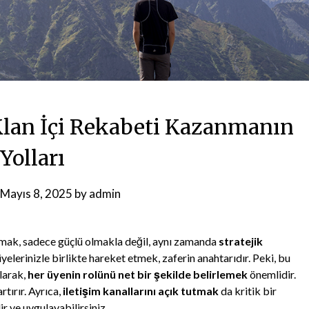
lan İçi Rekabeti Kazanmanın
Yolları
Mayıs 8, 2025
by
admin
mak, sadece güçlü olmakla değil, aynı zamanda
stratejik
n üyelerinizle birlikte hareket etmek, zaferin anahtarıdır. Peki, bu
larak,
her üyenin rolünü net bir şekilde belirlemek
önemlidir.
tırır. Ayrıca,
iletişim kanallarını açık tutmak
da kritik bir
r ve uygulayabilirsiniz.