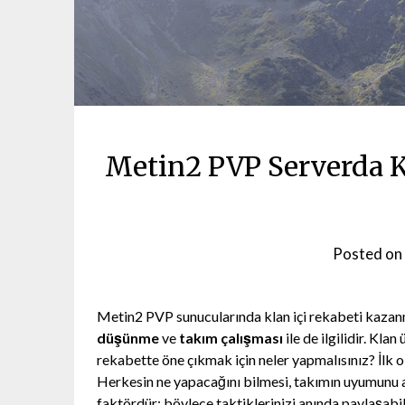
Metin2 PVP Serverda K
Posted on
Metin2 PVP sunucularında klan içi rekabeti kazan
düşünme
ve
takım çalışması
ile de ilgilidir. Kla
rekabette öne çıkmak için neler yapmalısınız? İlk o
Herkesin ne yapacağını bilmesi, takımın uyumunu ar
faktördür; böylece taktiklerinizi anında paylaşabili