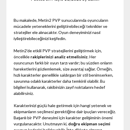
Bu makalede, Metin2 PVP sunucularında oyuncuların
mücadele yeteneklerini geliştirebileceği teknikler ve
stratejiler ele alınacaktır. Oyun deneyiminizi nasıl
iyileştirebileceğinizi keşfedin.
Metin2’de etkili PVP stratejilerini geliştirmek için,
öncelikle
rakiplerinizi analiz etmelisiniz
. Her
oyuncunun farklı bir oyun tarzı vardır; bu yüzden onların
hareketlerini gözlemlemek, size avantaj sağlar. Örneğin,
hızlı karakterler genellikle saldırgan bir stil benimserken,
savunma odaklı karakterler daha temkinli olabilir. Bu
bilgileri kullanarak, rakibinizin zayıf noktalarını hedef
alabilirsiniz.
Karakterinizi güçlü hale getirmek için hangi yetenek ve
ekipmanların seçilmesi gerektiğine dair ipuçları vereceğiz.
Başarılı bir PVP deneyimi için karakter gelişiminin önemi
vurgulanacaktır. Unutmayın ki,
doğru ekipman seçimi
oyunun kaderini belirleyebilir. İşte dikkate almanız