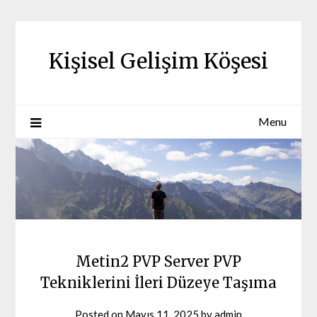
Skip
to
content
Kişisel Gelişim Köşesi
Menu
Metin2 PVP Server PVP
Tekniklerini İleri Düzeye Taşıma
Posted on
Mayıs 11, 2025
by
admin