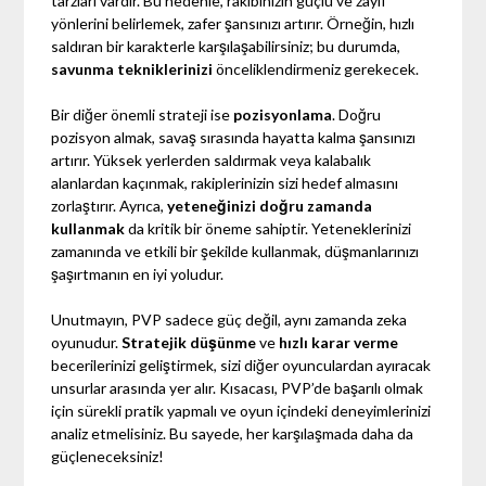
tarzları vardır. Bu nedenle, rakibinizin güçlü ve zayıf
yönlerini belirlemek, zafer şansınızı artırır. Örneğin, hızlı
saldıran bir karakterle karşılaşabilirsiniz; bu durumda,
savunma tekniklerinizi
önceliklendirmeniz gerekecek.
Bir diğer önemli strateji ise
pozisyonlama
. Doğru
pozisyon almak, savaş sırasında hayatta kalma şansınızı
artırır. Yüksek yerlerden saldırmak veya kalabalık
alanlardan kaçınmak, rakiplerinizin sizi hedef almasını
zorlaştırır. Ayrıca,
yeteneğinizi doğru zamanda
kullanmak
da kritik bir öneme sahiptir. Yeteneklerinizi
zamanında ve etkili bir şekilde kullanmak, düşmanlarınızı
şaşırtmanın en iyi yoludur.
Unutmayın, PVP sadece güç değil, aynı zamanda zeka
oyunudur.
Stratejik düşünme
ve
hızlı karar verme
becerilerinizi geliştirmek, sizi diğer oyunculardan ayıracak
unsurlar arasında yer alır. Kısacası, PVP’de başarılı olmak
için sürekli pratik yapmalı ve oyun içindeki deneyimlerinizi
analiz etmelisiniz. Bu sayede, her karşılaşmada daha da
güçleneceksiniz!