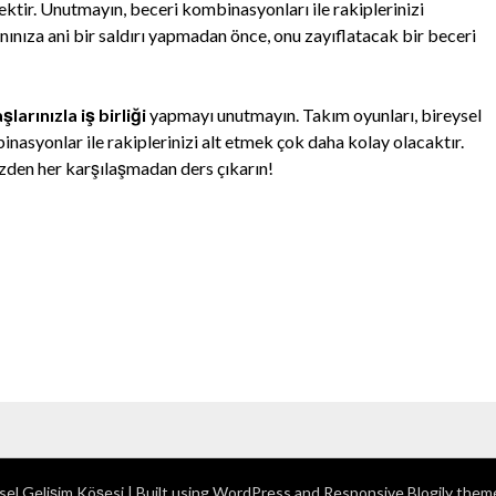
cektir. Unutmayın, beceri kombinasyonları ile rakiplerinizi
ınıza ani bir saldırı yapmadan önce, onu zayıflatacak bir beceri
larınızla iş birliği
yapmayı unutmayın. Takım oyunları, bireysel
nasyonlar ile rakiplerinizi alt etmek çok daha kolay olacaktır.
üzden her karşılaşmadan ders çıkarın!
sel Gelişim Köşesi
| Built using WordPress and
Responsive Blogily
theme