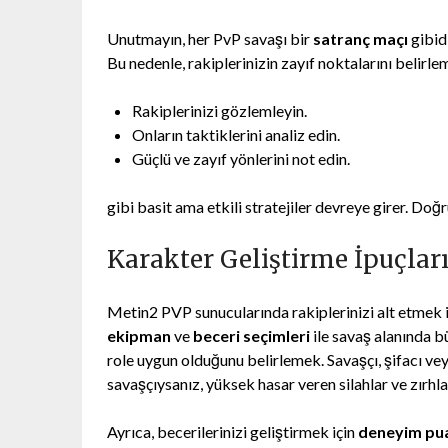
Unutmayın, her PvP savaşı bir
satranç maçı
gibidi
Bu nedenle, rakiplerinizin zayıf noktalarını belir
Rakiplerinizi gözlemleyin.
Onların taktiklerini analiz edin.
Güçlü ve zayıf yönlerini not edin.
gibi basit ama etkili stratejiler devreye girer. Do
Karakter Geliştirme İpuçlar
Metin2 PVP sunucularında rakiplerinizi alt etmek iç
ekipman
ve
beceri seçimleri
ile savaş alanında bü
role uygun olduğunu belirlemek. Savaşçı, şifacı veya 
savaşçıysanız, yüksek hasar veren silahlar ve zırhla
Ayrıca, becerilerinizi geliştirmek için
deneyim pua