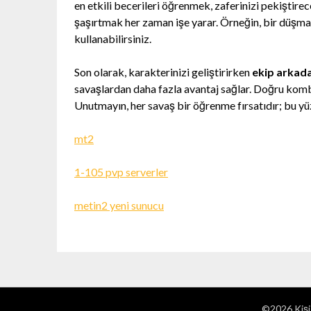
en etkili becerileri öğrenmek, zaferinizi pekiştire
şaşırtmak her zaman işe yarar. Örneğin, bir düşman
kullanabilirsiniz.
Son olarak, karakterinizi geliştirirken
ekip arkadaş
savaşlardan daha fazla avantaj sağlar. Doğru kombi
Unutmayın, her savaş bir öğrenme fırsatıdır; bu y
mt2
1-105 pvp serverler
metin2 yeni sunucu
©2026 Kişi