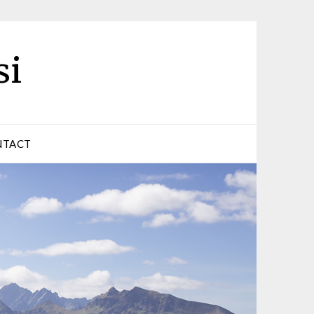
si
NTACT