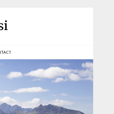
si
NTACT