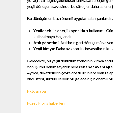
yol açtı. Örneğin, geleneksel kimyasal süreçler genel
yeşil dönüşüm sayesinde, bu süreçler daha az enerji
Bu dönüşümün bazı önemli uygulamaları şunlardır
Yenilenebilir enerji kaynakları
kullanımı: Gün
kullanılmaya başlandı.
Atık yönetimi
: Atıkların geri dönüşümü ve yen
Yeşil kimya
: Daha az zararlı kimyasalların kull
Gelecekte, bu yeşil dönüşüm trendinin kimya endüst
dönüşümü benimseyerek hem
rekabet avantajı
e
Ayrıca, tüketicilerin çevre dostu ürünlere olan tal
endüstrisi, sürdürülebilir bir gelecek için önemli
kktc araba
kuzey kıbrıs haberleri