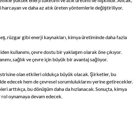
likle yüksek enerji tüketimi ve atık üretimi ile ilişkilidir. Ancak,
 harcayan ve daha az atık üreten yöntemlerle değiştiriliyor.
:
eş, rüzgar gibi enerji kaynakları, kimya üretiminde daha fazla
iden kullanımı, çevre dostu bir yaklaşım olarak öne çıkıyor.
anımı, sağlık ve çevre için büyük bir avantaj sağlıyor.
risine olan etkileri oldukça büyük olacak. Şirketler, bu
lde edecek hem de çevresel sorumluluklarını yerine getirecekler.
epleri arttıkça, bu dönüşüm daha da hızlanacak. Sonuçta, kimya
 bir rol oynamaya devam edecek.