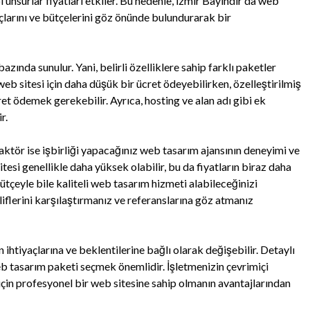
bi unsurlar fiyatları etkiler. Bu nedenle, İzmir Bayındır'da web
çlarını ve bütçelerini göz önünde bulundurarak bir
azında sunulur. Yani, belirli özelliklere sahip farklı paketler
web sitesi için daha düşük bir ücret ödeyebilirken, özelleştirilmiş
cret ödemek gerekebilir. Ayrıca, hosting ve alan adı gibi ek
r.
aktör ise işbirliği yapacağınız web tasarım ajansının deneyimi ve
itesi genellikle daha yüksek olabilir, bu da fiyatların biraz daha
tçeyle bile kaliteli web tasarım hizmeti alabileceğinizi
iflerini karşılaştırmanız ve referanslarına göz atmanız
 ihtiyaçlarına ve beklentilerine bağlı olarak değişebilir. Detaylı
 tasarım paketi seçmek önemlidir. İşletmenizin çevrimiçi
için profesyonel bir web sitesine sahip olmanın avantajlarından