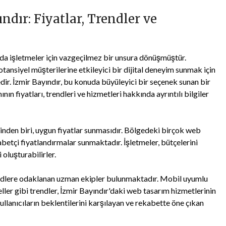
dır: Fiyatlar, Trendler ve
ı da işletmeler için vazgeçilmez bir unsura dönüşmüştür.
otansiyel müşterilerine etkileyici bir dijital deneyim sunmak için
r. İzmir Bayındır, bu konuda büyüleyici bir seçenek sunan bir
ın fiyatları, trendleri ve hizmetleri hakkında ayrıntılı bilgiler
inden biri, uygun fiyatlar sunmasıdır. Bölgedeki birçok web
abetçi fiyatlandırmalar sunmaktadır. İşletmeler, bütçelerini
oluşturabilirler.
endlere odaklanan uzman ekipler bulunmaktadır. Mobil uyumlu
seller gibi trendler, İzmir Bayındır'daki web tasarım hizmetlerinin
ullanıcıların beklentilerini karşılayan ve rekabette öne çıkan