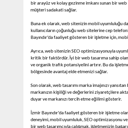
bir arayüz ve kolay gezinme imkanı sunan bir web si
müşteri sadakati sağlar.
Buna ek olarak, web sitenizin mobil uyumluluğu da 
kullanıcıların çoğunluğu web sitelerine cep telefon
Bayındır'da faaliyet gösteren bir işletme için, mo
Ayrıca, web sitenizin SEO optimizasyonuyla uyumlu
kritik bir faktördür. İyi bir web tasarıma sahip ola
ve organik trafik potansiyelini artırır. Bu da işle
bölgesinde avantaj elde etmenizi sağlar.
Son olarak, web tasarımı marka imajınızı yansıtan bi
markanızın kişiliği ve değerlerini ziyaretçilere akt
duyar ve markanızı tercih etme eğilimi gösterir.
İzmir Bayındır'da faaliyet gösteren bir işletme ol
deneyimi, mobil uyumluluk, SEO optimizasyonu ve 
bir web tasarımcıyla çalışmak, işletmenizin başarısı