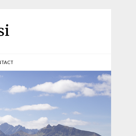
si
NTACT