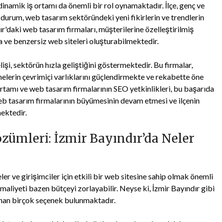
inamik iş ortamı da önemli bir rol oynamaktadır. İlçe, genç ve
u durum, web tasarım sektöründeki yeni fikirlerin ve trendlerin
r'daki web tasarım firmaları, müşterilerine özelleştirilmiş
a ve benzersiz web siteleri oluşturabilmektedir.
işi, sektörün hızla geliştiğini göstermektedir. Bu firmalar,
elerin çevrimiçi varlıklarını güçlendirmekte ve rekabette öne
ortamı ve web tasarım firmalarının SEO yetkinlikleri, bu başarıda
web tasarım firmalarının büyümesinin devam etmesi ve ilçenin
ektedir.
zümleri: İzmir Bayındır’da Neler
ler ve girişimciler için etkili bir web sitesine sahip olmak önemli
maliyeti bazen bütçeyi zorlayabilir. Neyse ki, İzmir Bayındır gibi
nan birçok seçenek bulunmaktadır.