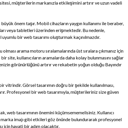
tesi, müşterilerin markanızla etkileşimini artırır ve uzun vadeli
büyük önem taşır. Mobil cihazların yaygın kullanımı ile beraber,
ları veya tabletleri üzerinden erişmektedir. Bu nedenle,
bil uyumlu bir web tasarımı oluşturmak kaçınılmazdır.
 olması arama motoru sıralamalarında üst sıralara çıkmanız için
n bir site, kullanıcıların aramalarda daha kolay bulunmasını sağlar
tmenizin görünürlüğünü artırır ve rekabetin yoğun olduğu Bayındır
r vitrindir. Görsel tasarımın doğru bir şekilde kullanılması,
arır. Profesyonel bir web tasarımıyla, müşterileriniz size güven
arak, web tasarımının önemini küçümsememelisiniz. Kullanıcı
marka imajı gibi etkileri göz önünde bulundurarak profesyonel
 için hayati bir adım olacaktır.