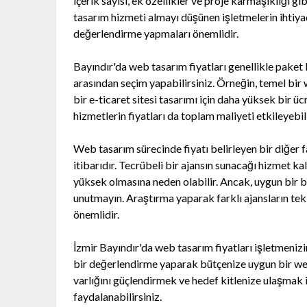
içerik sayısı, ek özellikler ve proje karmaşıklığı gi
tasarım hizmeti almayı düşünen işletmelerin ihtiya
değerlendirme yapmaları önemlidir.
Bayındır'da web tasarım fiyatları genellikle paket b
arasından seçim yapabilirsiniz. Örneğin, temel bir 
bir e-ticaret sitesi tasarımı için daha yüksek bir ü
hizmetlerin fiyatları da toplam maliyeti etkileyebili
Web tasarım sürecinde fiyatı belirleyen bir diğer f
itibarıdır. Tecrübeli bir ajansın sunacağı hizmet kal
yüksek olmasına neden olabilir. Ancak, uygun bir bü
unutmayın. Araştırma yaparak farklı ajansların tekl
önemlidir.
İzmir Bayındır'da web tasarım fiyatları işletmenizin
bir değerlendirme yaparak bütçenize uygun bir web
varlığını güçlendirmek ve hedef kitlenize ulaşmak 
faydalanabilirsiniz.