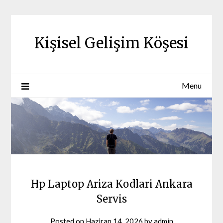
Skip
to
content
Kişisel Gelişim Köşesi
Menu
Hp Laptop Ariza Kodlari Ankara
Servis
Posted on
Haziran 14, 2026
by
admin