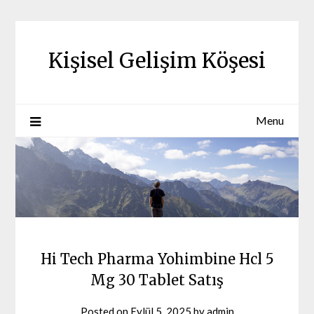
Skip
to
content
Kişisel Gelişim Köşesi
Menu
Hi Tech Pharma Yohimbine Hcl 5
Mg 30 Tablet Satış
Posted on
Eylül 5, 2025
by
admin