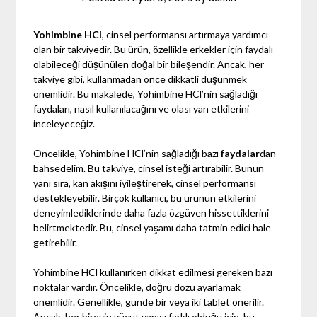
Yohimbine HCl
, cinsel performansı artırmaya yardımcı
olan bir takviyedir. Bu ürün, özellikle erkekler için faydalı
olabileceği düşünülen doğal bir bileşendir. Ancak, her
takviye gibi, kullanmadan önce dikkatli düşünmek
önemlidir. Bu makalede, Yohimbine HCl’nin sağladığı
faydaları, nasıl kullanılacağını ve olası yan etkilerini
inceleyeceğiz.
Öncelikle, Yohimbine HCl’nin sağladığı bazı
faydalar
dan
bahsedelim. Bu takviye, cinsel isteği artırabilir. Bunun
yanı sıra, kan akışını iyileştirerek, cinsel performansı
destekleyebilir. Birçok kullanıcı, bu ürünün etkilerini
deneyimlediklerinde daha fazla özgüven hissettiklerini
belirtmektedir. Bu, cinsel yaşamı daha tatmin edici hale
getirebilir.
Yohimbine HCl kullanırken dikkat edilmesi gereken bazı
noktalar vardır. Öncelikle, doğru dozu ayarlamak
önemlidir. Genellikle, günde bir veya iki tablet önerilir.
Ancak, her bireyin vücut yapısı farklı olduğu için, bu