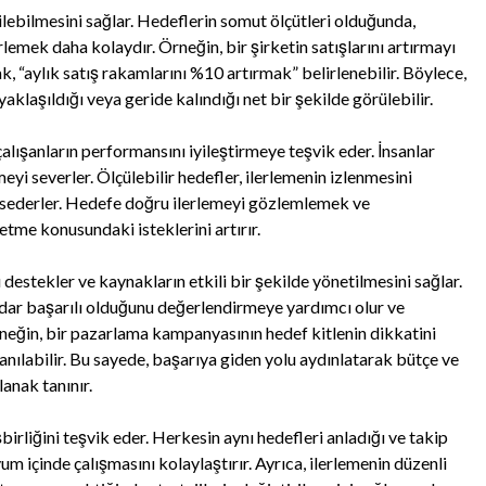
dilebilmesini sağlar. Hedeflerin somut ölçütleri olduğunda,
emek daha kolaydır. Örneğin, bir şirketin satışlarını artırmayı
k, “aylık satış rakamlarını %10 artırmak” belirlenebilir. Böylece,
yaklaşıldığı veya geride kalındığı net bir şekilde görülebilir.
 çalışanların performansını iyileştirmeye teşvik eder. İnsanlar
eyi severler. Ölçülebilir hedefler, ilerlemenin izlenmesini
hissederler. Hedefe doğru ilerlemeyi gözlemlemek ve
 etme konusundaki isteklerini artırır.
rı destekler ve kaynakların etkili bir şekilde yönetilmesini sağlar.
adar başarılı olduğunu değerlendirmeye yardımcı olur ve
Örneğin, bir pazarlama kampanyasının hedef kitlenin dikkatini
lanılabilir. Bu sayede, başarıya giden yolu aydınlatarak bütçe ve
anak tanınır.
 işbirliğini teşvik eder. Herkesin aynı hedefleri anladığı ve takip
m içinde çalışmasını kolaylaştırır. Ayrıca, ilerlemenin düzenli