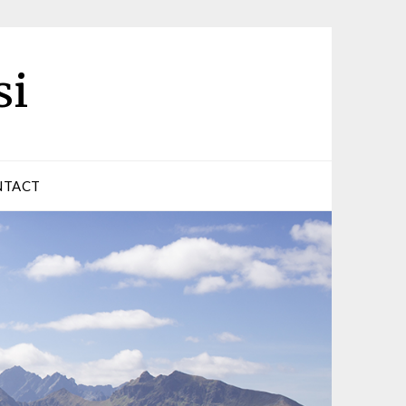
si
NTACT