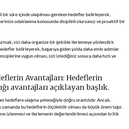
li bir süre içinde ulaşılması gereken hedefler belirleyerek,
lerinize odaklanma konusunda disiplinli olursunuz ve proaktif bir
mak, sizi daha organize bir şekilde ilerlemeye yönlendirir.
nırlı hedefler belirleyerek, başarıya giden yolda daha emin adımlar
siplerine uygun olması, sizi istediğiniz sonuca daha hızlı ve
eflerin Avantajları: Hedeflerin
ığı avantajları açıklayan başlık.
nen hedeflere ulaşma yeteneğiyle doğru orantılıdır. Ancak,
nı zamanda bu hedeflerin ölçülebilir olması da büyük önem taşır.
nın izlenmesi ve ilerlemenin değerlendirilmesi açısından kritik