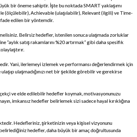
da büyük bir öneme sahiptir. İşte bu noktada SMART yaklaşımı
(ölçülebilir), Achievable (ulaşılabilir), Relevant (ilgili) ve Time-
ifade edilen bir yöntemdir.
melisiniz. Belirsiz hedefler, istenilen sonuca ulaşmada zorluklar
ine “aylık satış rakamlarını %20 artırmak” gibi daha spesifik
olaylaştırır.
tedir. Yani, ilerlemeyi izlemek ve performansı değerlendirmek için
 ulaşıp ulaşmadığınızı net bir şekilde görebilir ve gerekirse
erçekçi ve elde edilebilir hedefler koymak, motivasyonunuzu
utmayın, imkansız hedefler belirlemek sizi sadece hayal kırıklığına
tedir. Hedefleriniz, şirketinizin veya kişisel vizyonunu
, belirlediğiniz hedefler, daha büyük bir amaç doğrultusunda