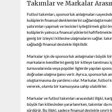
Takımlar ve Markalar Arası
Futbol takımları, sponsorluk anlaşmaları sayesinde 
kulüplerin finansal denklemlerini sağlamlaştırmak
yatırımları yapmak ve tesisleri iyileştirmek gibi ö
kulüplerin yalnızca finansal yüklerini hafifletmek
geniş bir izleyici kitlesine ulaşmalarını sağlar. t
sağladığı finansal destekle ilişkilidir.
Markalar için de sponsorluk anlaşmaları büyük bir f
markaların kendilerini geniş bir kitleye tanıtması i
turnuvalarında veya popüler liglerde yapılan sponsor
doğrudan ulaşma şansı verir. Ayrıca, sponsorluk an
oluşturmasına da yardımcı olur. Markalar, futbol ku
vererek, olumlu bir kamuoyuna sahip olabilirler.
Markalar ve futbol takımları arasındaki ilişki, karş
büyük fan kitlesinden yararlanırken, takımlar da ma
sürdürür. Bu ilişki, sadece finansal destekle sınır