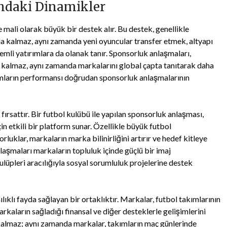
ndaki Dinamikler
mali olarak büyük bir destek alır. Bu destek, genellikle
la kalmaz, aynı zamanda yeni oyuncular transfer etmek, altyapı
nemli yatırımlara da olanak tanır. Sponsorluk anlaşmaları,
le kalmaz, aynı zamanda markalarını global çapta tanıtarak daha
akımların performansı doğrudan sponsorluk anlaşmalarının
ırsattır. Bir futbol kulübü ile yapılan sponsorluk anlaşması,
çin etkili bir platform sunar. Özellikle büyük futbol
luklar, markaların marka bilinirliğini artırır ve hedef kitleye
laşmaları markaların topluluk içinde güçlü bir imaj
lüpleri aracılığıyla sosyal sorumluluk projelerine destek
ılıklı fayda sağlayan bir ortaklıktır. Markalar, futbol takımlarının
rkaların sağladığı finansal ve diğer desteklerle gelişimlerini
lı kalmaz; aynı zamanda markalar, takımların maç günlerinde