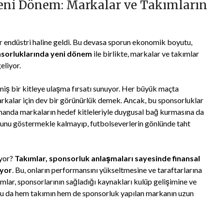
eni Dönem: Markalar ve Takımların
ir endüstri haline geldi. Bu devasa sporun ekonomik boyutu,
nsorluklarında yeni dönem
ile birlikte, markalar ve takımlar
eliyor.
niş bir kitleye ulaşma fırsatı sunuyor. Her büyük maçta
rkalar için dev bir görünürlük demek. Ancak, bu sponsorluklar
manda markaların hedef kitleleriyle duygusal bağ kurmasına da
sunu göstermekle kalmayıp, futbolseverlerin gönlünde taht
ıyor?
Takımlar, sponsorluk anlaşmaları sayesinde finansal
ıyor
. Bu, onların performansını yükseltmesine ve taraftarlarına
mlar, sponsorlarının sağladığı kaynakları kulüp gelişimine ve
 bu da hem takımın hem de sponsorluk yapılan markanın uzun