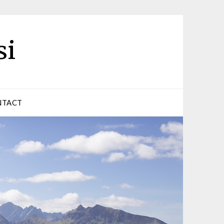
si
NTACT