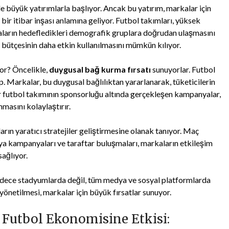
kle büyük yatırımlarla başlıyor. Ancak bu yatırım, markalar için
ir itibar inşası anlamına geliyor. Futbol takımları, yüksek
rkaların hedefledikleri demografik gruplara doğrudan ulaşmasını
bütçesinin daha etkin kullanılmasını mümkün kılıyor.
yor? Öncelikle,
duygusal bağ kurma fırsatı
sunuyorlar. Futbol
ip. Markalar, bu duygusal bağlılıktan yararlanarak, tüketicilerin
r futbol takımının sponsorluğu altında gerçekleşen kampanyalar,
masını kolaylaştırır.
arın yaratıcı stratejiler geliştirmesine olanak tanıyor. Maç
ya kampanyaları ve taraftar buluşmaları, markaların etkileşim
sağlıyor.
 sadece stadyumlarda değil, tüm medya ve sosyal platformlarda
 yönetilmesi, markalar için büyük fırsatlar sunuyor.
Futbol Ekonomisine Etkisi: