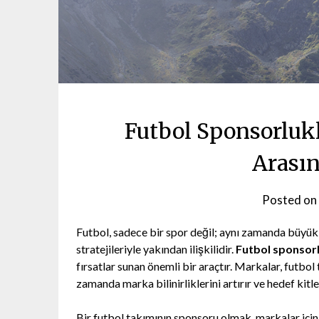
Futbol Sponsorluk
Arasın
Posted on
Futbol, sadece bir spor değil; aynı zamanda büyük b
stratejileriyle yakından ilişkilidir.
Futbol sponsorl
fırsatlar sunan önemli bir araçtır. Markalar, futbo
zamanda marka bilinirliklerini artırır ve hedef kit
Bir futbol takımının sponsoru olmak, markalar için 