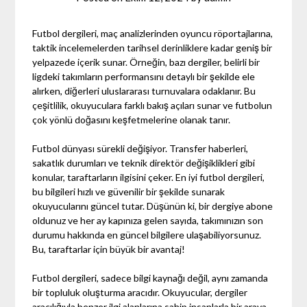
Futbol dergileri, maç analizlerinden oyuncu röportajlarına,
taktik incelemelerden tarihsel derinliklere kadar geniş bir
yelpazede içerik sunar. Örneğin, bazı dergiler, belirli bir
ligdeki takımların performansını detaylı bir şekilde ele
alırken, diğerleri uluslararası turnuvalara odaklanır. Bu
çeşitlilik, okuyuculara farklı bakış açıları sunar ve futbolun
çok yönlü doğasını keşfetmelerine olanak tanır.
Futbol dünyası sürekli değişiyor. Transfer haberleri,
sakatlık durumları ve teknik direktör değişiklikleri gibi
konular, taraftarların ilgisini çeker. En iyi futbol dergileri,
bu bilgileri hızlı ve güvenilir bir şekilde sunarak
okuyucularını güncel tutar. Düşünün ki, bir dergiye abone
oldunuz ve her ay kapınıza gelen sayıda, takımınızın son
durumu hakkında en güncel bilgilere ulaşabiliyorsunuz.
Bu, taraftarlar için büyük bir avantaj!
Futbol dergileri, sadece bilgi kaynağı değil, aynı zamanda
bir topluluk oluşturma aracıdır. Okuyucular, dergiler
aracılığıyla benzer ilgi alanlarına sahip insanlarla bir araya