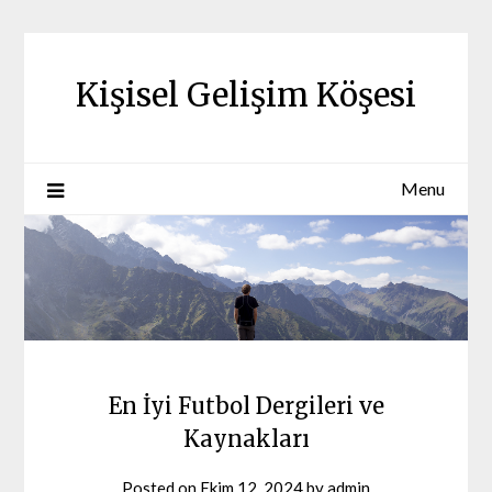
Skip
to
content
Kişisel Gelişim Köşesi
Menu
En İyi Futbol Dergileri ve
Kaynakları
Posted on
Ekim 12, 2024
by
admin