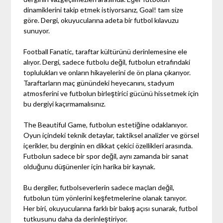
dinamiklerini takip etmek istiyorsanız, Goal! tam size
göre. Dergi, okuyucularına adeta bir futbol kılavuzu
sunuyor.
Football Fanatic, taraftar kültürünü derinlemesine ele
alıyor. Dergi, sadece futbolu değil, futbolun etrafındaki
toplulukları ve onların hikayelerini de ön plana çıkarıyor.
Taraftarların maç günündeki heyecanını, stadyum
atmosferini ve futbolun birleştirici gücünü hissetmek için
bu dergiyi kaçırmamalısınız.
The Beautiful Game, futbolun estetiğine odaklanıyor.
Oyun içindeki teknik detaylar, taktiksel analizler ve görsel
içerikler, bu derginin en dikkat çekici özellikleri arasında.
Futbolun sadece bir spor değil, aynı zamanda bir sanat
olduğunu düşünenler için harika bir kaynak.
Bu dergiler, futbolseverlerin sadece maçları değil,
futbolun tüm yönlerini keşfetmelerine olanak tanıyor.
Her biri, okuyucularına farklı bir bakış açısı sunarak, futbol
tutkusunu daha da derinleştiriyor.