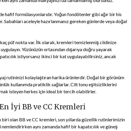
orurken aynı zamanda makyajınızı da tamamlamış olursunuz.
e hafif formülasyonlarıdır. Yoğun fondötenler gibi ağır bir his
ler. Sabahları aceleyle hazırlanmanız gereken günlerde veya doğal
aç püf nokta var. İlk olarak, kremleri temizlenmiş cildinize
e uygulayın. Yüzünüzün ortasından dışarıya doğru yayarak
tıcılık istiyorsanız ikinci bir kat uygulayabilirsiniz, ancak
j rutininizi kolaylaştıran harika ürünlerdir. Doğal bir görünüm
ük kullanımda pratiklik sağlarlar. Cilt tonu eşitsizliklerini
isteyen herkes için ideal bir tercih olabilirler.
En İyi BB ve CC Kremleri
 biri olan BB ve CC kremleri, son yıllarda güzellik rutinlerimizin
di nemlendirirken aynı zamanda hafif bir kapatıcılık ve güneş