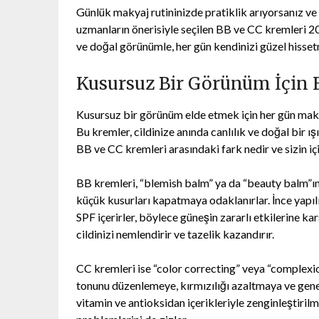
Günlük makyaj rutininizde pratiklik arıyorsanız ve
uzmanların önerisiyle seçilen BB ve CC kremleri 2024
ve doğal görünümle, her gün kendinizi güzel hisse
Kusursuz Bir Görünüm İçin E
Kusursuz bir görünüm elde etmek için her gün mak
Bu kremler, cildinize anında canlılık ve doğal bir ı
BB ve CC kremleri arasındaki fark nedir ve sizin iç
BB kremleri, “blemish balm” ya da “beauty balm”ın k
küçük kusurları kapatmaya odaklanırlar. İnce yapılı 
SPF içerirler, böylece güneşin zararlı etkilerine k
cildinizi nemlendirir ve tazelik kazandırır.
CC kremleri ise “color correcting” veya “complexion
tonunu düzenlemeye, kırmızılığı azaltmaya ve genel
vitamin ve antioksidan içerikleriyle zenginleştiril