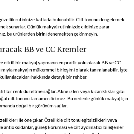
 güzellik rutininize katkıda bulunabilir. Cilt tonunu dengelemek,
k sunarlar. Günlük makyaj rutininizde cildinize zarar
ız, bu ürünlerden birini denemekten çekinmeyin.
ıracak BB ve CC Kremler
ve etkili bir makyaj yapmanın en pratik yolu olarak BB ve CC
bakımıyla makyajın mükemmel birleşimi olarak tanımlanabilir. İşte
 kullanılacakları hakkında detaylı bir rehber.
if bir renk düzeltme sağlar. Akne izleri veya kızarıklıklar gibi
oğal cilt tonunu tamamen örtmez. Bu nedenle günlük makyaj için
zamanda doğal bir görünüm sağlar.
likleri ile öne çıkar. Özellikle cilt tonu eşitsizlikleri veya
kle antioksidanlar, güneş koruması ve cilt aydınlatıcı bileşenler