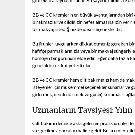
gibi ekstra faydalar sunar. Bu sayede cildinizi k
BB ve CC kremlerin en büyük avantajlarından biri d
bırakmazlar ve cildinizin nefes almasına izin verir
bir makyaj istediğinizde ideal seçeneklerdir.
Bu ürünleri uygularken dikkat etmeniz gereken birk
hafifçe parmaklarınızla veya bir makyaj süngeriyl
homojen bir görünüm elde edin. Eğer daha fazla kapa
genellikle tek kat yeterli olur.
BB ve CC kremler hem cilt bakımınızı hem de makya
isteyenler için mükemmel seçenekler sunarlar ve günl
gidermek, nemlendirmek ve güneş koruması sağlamak 
Uzmanların Tavsiyesi: Yılın 
Cilt bakımı denince akla gelen en pratik ürünlerden
vazgeçilmez parçaları haline geldi. Bu kremler, cil