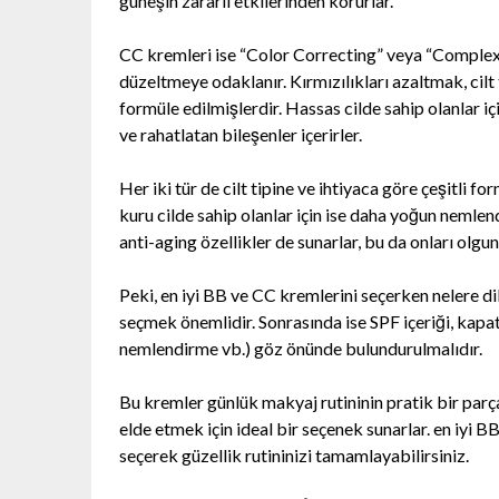
güneşin zararlı etkilerinden korurlar.
CC kremleri ise “Color Correcting” veya “Complexio
düzeltmeye odaklanır. Kırmızılıkları azaltmak, cil
formüle edilmişlerdir. Hassas cilde sahip olanlar içi
ve rahatlatan bileşenler içerirler.
Her iki tür de cilt tipine ve ihtiyaca göre çeşitli fo
kuru cilde sahip olanlar için ise daha yoğun nemlendi
anti-aging özellikler de sunarlar, bu da onları olgun c
Peki, en iyi BB ve CC kremlerini seçerken nelere di
seçmek önemlidir. Sonrasında ise SPF içeriği, kapatıc
nemlendirme vb.) göz önünde bulundurulmalıdır.
Bu kremler günlük makyaj rutininin pratik bir parças
elde etmek için ideal bir seçenek sunarlar. en iyi BB
seçerek güzellik rutininizi tamamlayabilirsiniz.