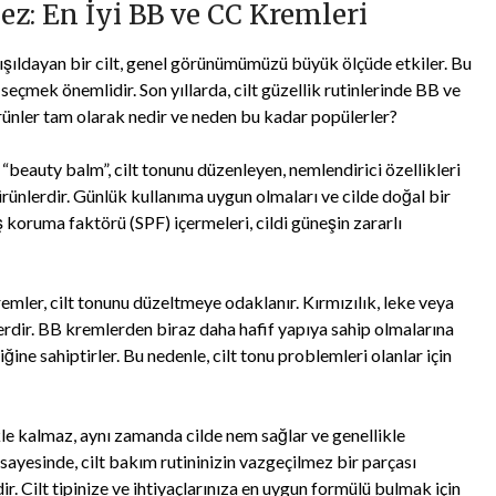
mez: En İyi BB ve CC Kremleri
e ışıldayan bir cilt, genel görünümümüzü büyük ölçüde etkiler. Bu
seçmek önemlidir. Son yıllarda, cilt güzellik rutinlerinde BB ve
rünler tam olarak nedir ve neden bu kadar popülerler?
“beauty balm”, cilt tonunu düzenleyen, nemlendirici özellikleri
 ürünlerdir. Günlük kullanıma uygun olmaları ve cilde doğal bir
 koruma faktörü (SPF) içermeleri, cildi güneşin zararlı
mler, cilt tonunu düzeltmeye odaklanır. Kırmızılık, leke veya
lerdir. BB kremlerden biraz daha hafif yapıya sahip olmalarına
ine sahiptirler. Bu nedenle, cilt tonu problemleri olanlar için
e kalmaz, aynı zamanda cilde nem sağlar ve genellikle
i sayesinde, cilt bakım rutininizin vazgeçilmez bir parçası
r. Cilt tipinize ve ihtiyaçlarınıza en uygun formülü bulmak için