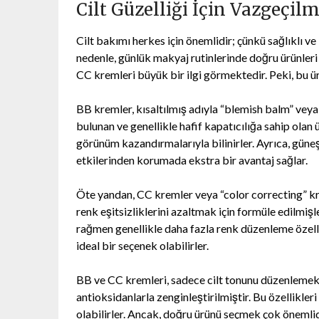
Cilt Güzelliği İçin Vazgeçil
Cilt bakımı herkes için önemlidir; çünkü sağlıklı v
nedenle, günlük makyaj rutinlerinde doğru ürünleri 
CC kremleri büyük bir ilgi görmektedir. Peki, bu ü
BB kremler, kısaltılmış adıyla “blemish balm” veya 
bulunan ve genellikle hafif kapatıcılığa sahip olan
görünüm kazandırmalarıyla bilinirler. Ayrıca, güneş
etkilerinden korumada ekstra bir avantaj sağlar.
Öte yandan, CC kremler veya “color correcting” kre
renk eşitsizliklerini azaltmak için formüle edilmiş
rağmen genellikle daha fazla renk düzenleme özelliğ
ideal bir seçenek olabilirler.
BB ve CC kremleri, sadece cilt tonunu düzenlemekl
antioksidanlarla zenginleştirilmiştir. Bu özellikler
olabilirler. Ancak, doğru ürünü seçmek çok önemlidi