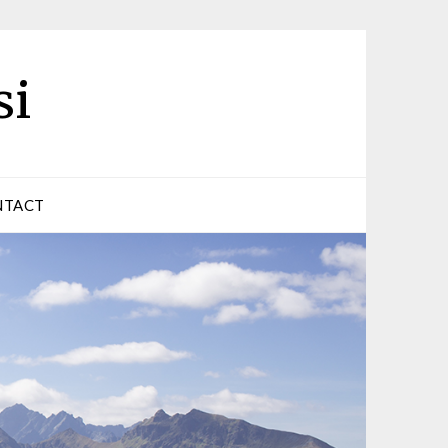
si
NTACT