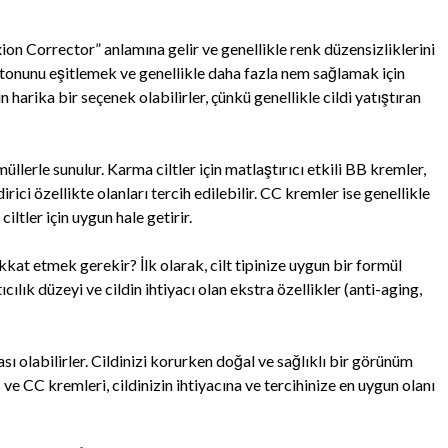
n Corrector” anlamına gelir ve genellikle renk düzensizliklerini
t tonunu eşitlemek ve genellikle daha fazla nem sağlamak için
n harika bir seçenek olabilirler, çünkü genellikle cildi yatıştıran
rmüllerle sunulur. Karma ciltler için matlaştırıcı etkili BB kremler,
rici özellikte olanları tercih edilebilir. CC kremler ise genellikle
iltler için uygun hale getirir.
kkat etmek gerekir? İlk olarak, cilt tipinize uygun bir formül
ılık düzeyi ve cildin ihtiyacı olan ekstra özellikler (anti-aging,
ı olabilirler. Cildinizi korurken doğal ve sağlıklı bir görünüm
 ve CC kremleri, cildinizin ihtiyacına ve tercihinize en uygun olanı