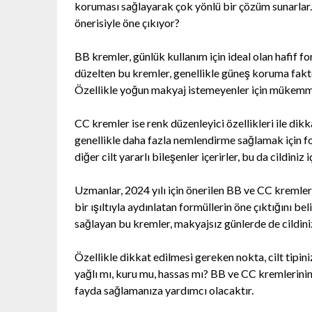
koruması sağlayarak çok yönlü bir çözüm sunarlar.
önerisiyle öne çıkıyor?
BB kremler, günlük kullanım için ideal olan hafif for
düzelten bu kremler, genellikle güneş koruma faktö
Özellikle yoğun makyaj istemeyenler için mükemme
CC kremler ise renk düzenleyici özellikleri ile dikk
genellikle daha fazla nemlendirme sağlamak için fo
diğer cilt yararlı bileşenler içerirler, bu da cildini
Uzmanlar, 2024 yılı için önerilen BB ve CC kremler
bir ışıltıyla aydınlatan formüllerin öne çıktığını bel
sağlayan bu kremler, makyajsız günlerde de cildini
Özellikle dikkat edilmesi gereken nokta, cilt tipini
yağlı mı, kuru mu, hassas mı? BB ve CC kremlerini
fayda sağlamanıza yardımcı olacaktır.