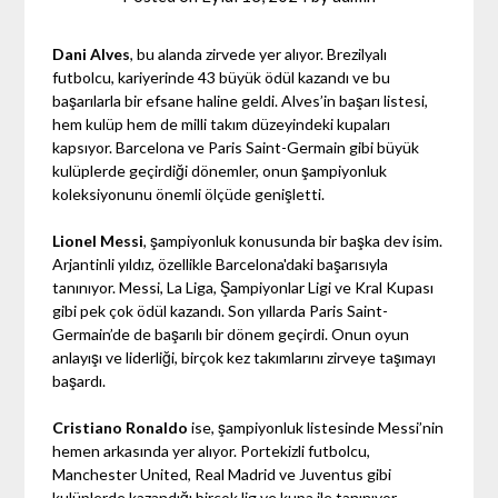
Dani Alves
, bu alanda zirvede yer alıyor. Brezilyalı
futbolcu, kariyerinde 43 büyük ödül kazandı ve bu
başarılarla bir efsane haline geldi. Alves’in başarı listesi,
hem kulüp hem de milli takım düzeyindeki kupaları
kapsıyor. Barcelona ve Paris Saint-Germain gibi büyük
kulüplerde geçirdiği dönemler, onun şampiyonluk
koleksiyonunu önemli ölçüde genişletti.
Lionel Messi
, şampiyonluk konusunda bir başka dev isim.
Arjantinli yıldız, özellikle Barcelona'daki başarısıyla
tanınıyor. Messi, La Liga, Şampiyonlar Ligi ve Kral Kupası
gibi pek çok ödül kazandı. Son yıllarda Paris Saint-
Germain’de de başarılı bir dönem geçirdi. Onun oyun
anlayışı ve liderliği, birçok kez takımlarını zirveye taşımayı
başardı.
Cristiano Ronaldo
ise, şampiyonluk listesinde Messi’nin
hemen arkasında yer alıyor. Portekizli futbolcu,
Manchester United, Real Madrid ve Juventus gibi
kulüplerde kazandığı birçok lig ve kupa ile tanınıyor.