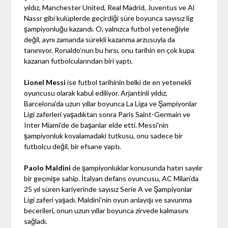
yıldız, Manchester United, Real Madrid, Juventus ve Al
Nassr gibi kulüplerde geçirdiği süre boyunca sayısız lig
şampiyonluğu kazandı. O, yalnızca futbol yeteneğiyle
değil, aynı zamanda sürekli kazanma arzusuyla da
tanınıyor. Ronaldo’nun bu hırsı, onu tarihin en çok kupa
kazanan futbolcularından biri yaptı.
Lionel Messi
ise futbol tarihinin belki de en yetenekli
oyuncusu olarak kabul ediliyor. Arjantinli yıldız,
Barcelona'da uzun yıllar boyunca La Liga ve Şampiyonlar
Ligi zaferleri yaşadıktan sonra Paris Saint-Germain ve
Inter Miami’de de başarılar elde etti. Messi'nin
şampiyonluk kovalamadaki tutkusu, onu sadece bir
futbolcu değil, bir efsane yaptı.
Paolo Maldini
de şampiyonluklar konusunda hatırı sayılır
bir geçmişe sahip. İtalyan defans oyuncusu, AC Milan’da
25 yıl süren kariyerinde sayısız Serie A ve Şampiyonlar
Ligi zaferi yaşadı. Maldini'nin oyun anlayışı ve savunma
becerileri, onun uzun yıllar boyunca zirvede kalmasını
sağladı.