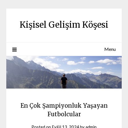
Skip
to
content
Kişisel Gelişim Köşesi
Menu
En Çok Şampiyonluk Yaşayan
Futbolcular
Posted on
Eylül 13, 2024
by
admin