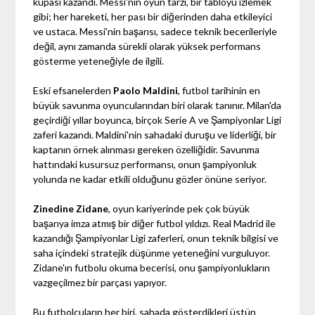
kupası kazandı. Messi'nin oyun tarzı, bir tabloyu izlemek
gibi; her hareketi, her pası bir diğerinden daha etkileyici
ve ustaca. Messi'nin başarısı, sadece teknik becerileriyle
değil, aynı zamanda sürekli olarak yüksek performans
gösterme yeteneğiyle de ilgili.
Eski efsanelerden
Paolo Maldini
, futbol tarihinin en
büyük savunma oyuncularından biri olarak tanınır. Milan'da
geçirdiği yıllar boyunca, birçok Serie A ve Şampiyonlar Ligi
zaferi kazandı. Maldini'nin sahadaki duruşu ve liderliği, bir
kaptanın örnek alınması gereken özelliğidir. Savunma
hattındaki kusursuz performansı, onun şampiyonluk
yolunda ne kadar etkili olduğunu gözler önüne seriyor.
Zinedine Zidane
, oyun kariyerinde pek çok büyük
başarıya imza atmış bir diğer futbol yıldızı. Real Madrid ile
kazandığı Şampiyonlar Ligi zaferleri, onun teknik bilgisi ve
saha içindeki stratejik düşünme yeteneğini vurguluyor.
Zidane'ın futbolu okuma becerisi, onu şampiyonlukların
vazgeçilmez bir parçası yapıyor.
Bu futbolcuların her biri, sahada gösterdikleri üstün