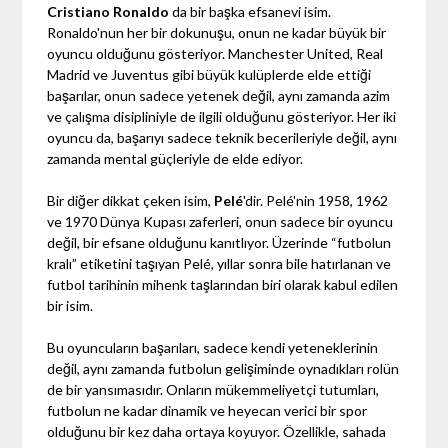
Cristiano Ronaldo
da bir başka efsanevi isim.
Ronaldo'nun her bir dokunuşu, onun ne kadar büyük bir
oyuncu olduğunu gösteriyor. Manchester United, Real
Madrid ve Juventus gibi büyük kulüplerde elde ettiği
başarılar, onun sadece yetenek değil, aynı zamanda azim
ve çalışma disipliniyle de ilgili olduğunu gösteriyor. Her iki
oyuncu da, başarıyı sadece teknik becerileriyle değil, aynı
zamanda mental güçleriyle de elde ediyor.
Bir diğer dikkat çeken isim,
Pelé
'dir. Pelé'nin 1958, 1962
ve 1970 Dünya Kupası zaferleri, onun sadece bir oyuncu
değil, bir efsane olduğunu kanıtlıyor. Üzerinde “futbolun
kralı” etiketini taşıyan Pelé, yıllar sonra bile hatırlanan ve
futbol tarihinin mihenk taşlarından biri olarak kabul edilen
bir isim.
Bu oyuncuların başarıları, sadece kendi yeteneklerinin
değil, aynı zamanda futbolun gelişiminde oynadıkları rolün
de bir yansımasıdır. Onların mükemmeliyetçi tutumları,
futbolun ne kadar dinamik ve heyecan verici bir spor
olduğunu bir kez daha ortaya koyuyor. Özellikle, sahada