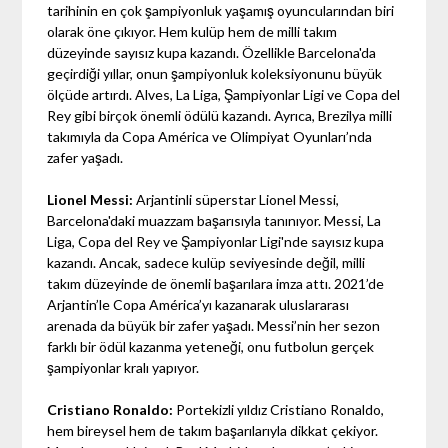
tarihinin en çok şampiyonluk yaşamış oyuncularından biri
olarak öne çıkıyor. Hem kulüp hem de milli takım
düzeyinde sayısız kupa kazandı. Özellikle Barcelona'da
geçirdiği yıllar, onun şampiyonluk koleksiyonunu büyük
ölçüde artırdı. Alves, La Liga, Şampiyonlar Ligi ve Copa del
Rey gibi birçok önemli ödülü kazandı. Ayrıca, Brezilya milli
takımıyla da Copa América ve Olimpiyat Oyunları’nda
zafer yaşadı.
Lionel Messi:
Arjantinli süperstar Lionel Messi,
Barcelona'daki muazzam başarısıyla tanınıyor. Messi, La
Liga, Copa del Rey ve Şampiyonlar Ligi'nde sayısız kupa
kazandı. Ancak, sadece kulüp seviyesinde değil, milli
takım düzeyinde de önemli başarılara imza attı. 2021’de
Arjantin’le Copa América’yı kazanarak uluslararası
arenada da büyük bir zafer yaşadı. Messi’nin her sezon
farklı bir ödül kazanma yeteneği, onu futbolun gerçek
şampiyonlar kralı yapıyor.
Cristiano Ronaldo:
Portekizli yıldız Cristiano Ronaldo,
hem bireysel hem de takım başarılarıyla dikkat çekiyor.