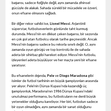
başarısı, sadece fiziğiyle değil, aynı zamanda zihinsel
gücüyle de alakalı. Sahada sürekli bir mücadele ve özveri,
onun efsane olmasını sağladı.
Bir diğer rekor sahibi ise,
Lionel Messi
. Arjantinli
süperstar, futbolseverlerin gönlünde taht kurmuş
durumda. Messi'nin en dikkat çeken başarısı, bir sezonda
en çok gol atan futbolcu olarak tarihe geçmesidir. Ancak
Messi'nin başarısı sadece bu rekorla sınırlı değil. O, aynı
zamanda oyun görüşü ve top kontrolü ile de sahada
adeta bir sihirbaz gibi hareket ediyor. Messi'nin futbolu,
izleyenleri adeta büyülüyor ve her maçta yeni bir efsane
yaratıyor.
Bu efsanelerin dışında,
Pele
ve
Diego Maradona
gibi
isimler de futbol tarihinin en büyük şampiyonları arasında
yer alıyor. Pele'nin Dünya Kupası'nda kazandığı üç
şampiyonluk, Maradona'nın 1986 Dünya Kupası'ndaki
unutulmaz performansı, bu futbolcuların ne denli büyük
yetenekler olduğunu kanıtlıyor. Her biri, futbolun sadece
bir oyun olmadığını, aynı zamanda bir sanat olduğunu