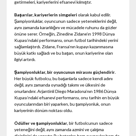
getirmeleri, kariyerlerini efsanevi kılmıştır.
Başarılar, kariyerlerin simgeleri
olarak kabul edilir.
Şampiyonluklar, oyuncunun sadece yeteneklerini değil,
aynı zamanda kararlılığını ve mücadele ruhunu da gözler
önüne serer. Örneğin, Zinedine Zidane’ın 1998 Dünya
Kupası’ndaki performansı, onun futbol tarihindeki yerini
sağlamlaştırdı. Zidane, Fransa’nın kupayı kazanmasına
büyük katkı sağladı ve bu başarı, onun kariyerine olan
ilgiyi artırdı.
Şampiyonluklar, bir oyuncunun mirasını güçlendirir
.
Her büyük futbolcu, bu başarılarla sadece kendi adını
değil, aynı zamanda oynadığı takımı ve ülkesini de
onurlandırır. Arjantinli Diego Maradona’nın 1986 Dünya
Kupası’ndaki efsanevi performansı, onu tarihin en büyük
oyuncularından biri yaparken, bu şampiyonluk, onun
kariyerinin dönüm noktası oldu.
Ödüller ve şampiyonluklar
, bir futbolcunun sadece
yeteneğini değil, aynı zamanda azmini ve çalışma
disiplinini de yansıtır. Bu başarılar, hem oyuncular hem de