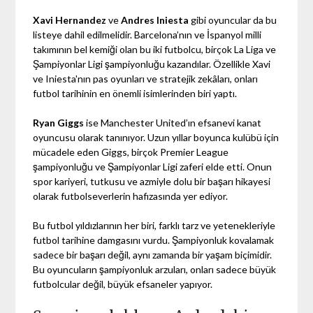
Xavi Hernandez
ve
Andres Iniesta
gibi oyuncular da bu
listeye dahil edilmelidir. Barcelona’nın ve İspanyol milli
takımının bel kemiği olan bu iki futbolcu, birçok La Liga ve
Şampiyonlar Ligi şampiyonluğu kazandılar. Özellikle Xavi
ve Iniesta'nın pas oyunları ve stratejik zekâları, onları
futbol tarihinin en önemli isimlerinden biri yaptı.
Ryan Giggs
ise Manchester United’ın efsanevi kanat
oyuncusu olarak tanınıyor. Uzun yıllar boyunca kulübü için
mücadele eden Giggs, birçok Premier League
şampiyonluğu ve Şampiyonlar Ligi zaferi elde etti. Onun
spor kariyeri, tutkusu ve azmiyle dolu bir başarı hikayesi
olarak futbolseverlerin hafızasında yer ediyor.
Bu futbol yıldızlarının her biri, farklı tarz ve yetenekleriyle
futbol tarihine damgasını vurdu. Şampiyonluk kovalamak
sadece bir başarı değil, aynı zamanda bir yaşam biçimidir.
Bu oyuncuların şampiyonluk arzuları, onları sadece büyük
futbolcular değil, büyük efsaneler yapıyor.