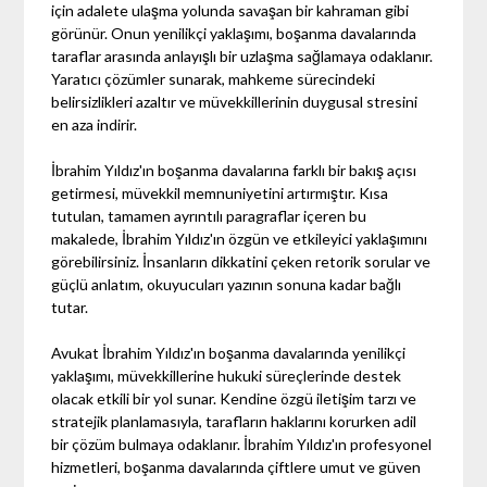
için adalete ulaşma yolunda savaşan bir kahraman gibi
görünür. Onun yenilikçi yaklaşımı, boşanma davalarında
taraflar arasında anlayışlı bir uzlaşma sağlamaya odaklanır.
Yaratıcı çözümler sunarak, mahkeme sürecindeki
belirsizlikleri azaltır ve müvekkillerinin duygusal stresini
en aza indirir.
İbrahim Yıldız'ın boşanma davalarına farklı bir bakış açısı
getirmesi, müvekkil memnuniyetini artırmıştır. Kısa
tutulan, tamamen ayrıntılı paragraflar içeren bu
makalede, İbrahim Yıldız'ın özgün ve etkileyici yaklaşımını
görebilirsiniz. İnsanların dikkatini çeken retorik sorular ve
güçlü anlatım, okuyucuları yazının sonuna kadar bağlı
tutar.
Avukat İbrahim Yıldız'ın boşanma davalarında yenilikçi
yaklaşımı, müvekkillerine hukuki süreçlerinde destek
olacak etkili bir yol sunar. Kendine özgü iletişim tarzı ve
stratejik planlamasıyla, tarafların haklarını korurken adil
bir çözüm bulmaya odaklanır. İbrahim Yıldız'ın profesyonel
hizmetleri, boşanma davalarında çiftlere umut ve güven