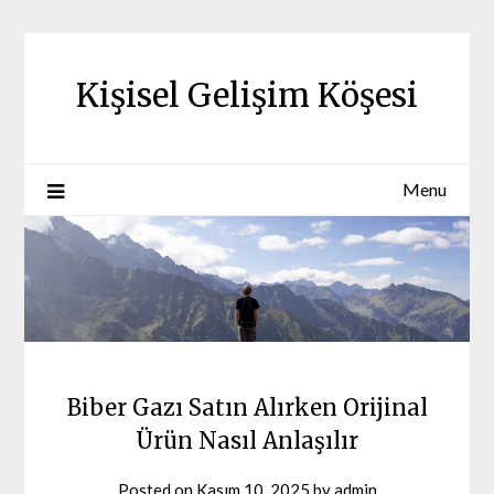
Skip
to
content
Kişisel Gelişim Köşesi
Menu
Biber Gazı Satın Alırken Orijinal
Ürün Nasıl Anlaşılır
Posted on
Kasım 10, 2025
by
admin