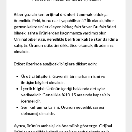
Biber gazı alırken
orijinal ürünleri tanımak
oldukça
önemlidir. Peki, bunu nasıl yapabilirsiniz? İlk olarak, biber
gazının kalitesini etkileyen birkaç faktör var. Bu faktörleri
bilmek, sahte ürünlerden kaçınmanıza yardımcı olur.
Orijinal biber gazı, genellikle belirli bir
kalite standardına
sahiptir. Ürünün etiketini dikkatlice okumak, ilk adımınız
olmalıdır.
Etiket üzerinde aşağıdaki bilgilere dikkat edin:
Üretici bilgileri:
Güvenilir bir markanın ismi ve
iletişim bilgileri olmalıdır.
İçerik bilgisi:
Ürünün içeriği hakkında detaylar
verilmelidir. Genellikle %10-15 arasında kapsaisin
içermelidir.
Son kullanma tarihi:
Ürünün geçerlilik süresi
dolmamış olmalıdır.
Ayrıca, ürünün ambalajı da önemli bir gösterge. Orijinal
ürünler genellikle kaliteli ve sağlam ambalajlarda gelir.