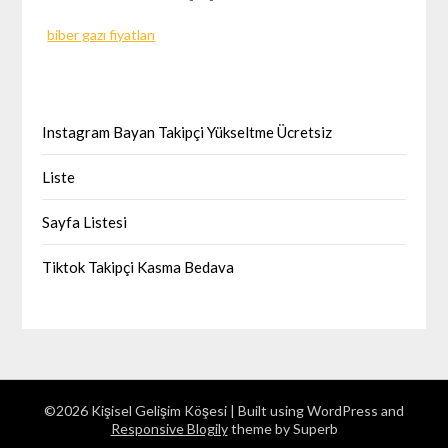
biber gazı fiyatları
Instagram Bayan Takipçi Yükseltme Ücretsiz
Liste
Sayfa Listesi
Tiktok Takipçi Kasma Bedava
©2026 Kişisel Gelişim Köşesi
| Built using WordPress and
Responsive Blogily
theme by Superb